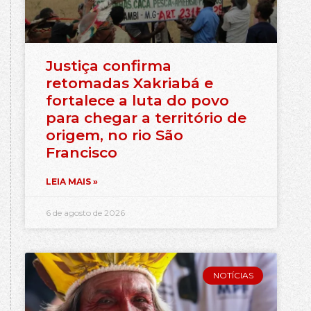
Justiça confirma
retomadas Xakriabá e
fortalece a luta do povo
para chegar a território de
origem, no rio São
Francisco
LEIA MAIS »
6 de agosto de 2026
NOTÍCIAS