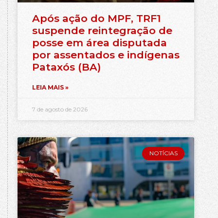
Após ação do MPF, TRF1
suspende reintegração de
posse em área disputada
por assentados e indígenas
Pataxós (BA)
LEIA MAIS »
7 de agosto de 2026
NOTÍCIAS