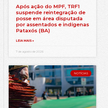
Após ação do MPF, TRF1
suspende reintegração de
posse em área disputada
por assentados e indígenas
Pataxós (BA)
LEIA MAIS »
7 de agosto de 2026
NOTÍCIAS