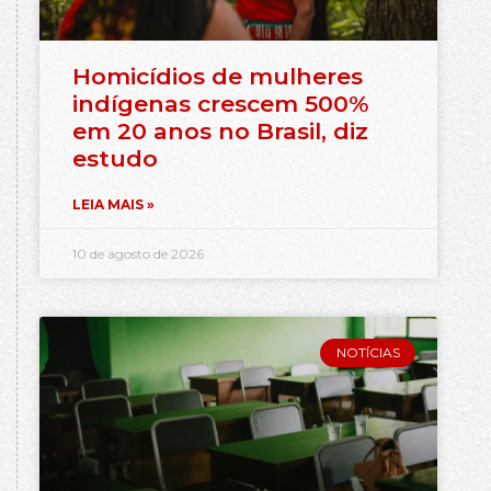
Homicídios de mulheres
indígenas crescem 500%
em 20 anos no Brasil, diz
estudo
LEIA MAIS »
10 de agosto de 2026
NOTÍCIAS