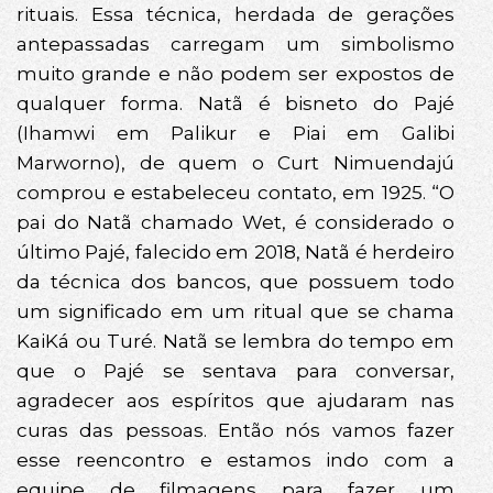
rituais. Essa técnica, herdada de gerações
antepassadas carregam um simbolismo
muito grande e não podem ser expostos de
qualquer forma. Natã é bisneto do Pajé
(Ihamwi em Palikur e Piai em Galibi
Marworno), de quem o Curt Nimuendajú
comprou e estabeleceu contato, em 1925. “O
pai do Natã chamado Wet, é considerado o
último Pajé, falecido em 2018, Natã é herdeiro
da técnica dos bancos, que possuem todo
um significado em um ritual que se chama
KaiKá ou Turé. Natã se lembra do tempo em
que o Pajé se sentava para conversar,
agradecer aos espíritos que ajudaram nas
curas das pessoas. Então nós vamos fazer
esse reencontro e estamos indo com a
equipe de filmagens para fazer um