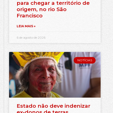
para chegar a território de
origem, no rio São
Francisco
LEIA MAIS »
6 de agosto de 2026
NOTÍCIAS
Estado não deve indenizar
ex-donos de terras