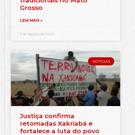
tradicionais no Mato
Grosso
LEIA MAIS »
7 de agosto de 2026
NOTÍCIAS
Justiça confirma
retomadas Xakriabá e
fortalece a luta do povo