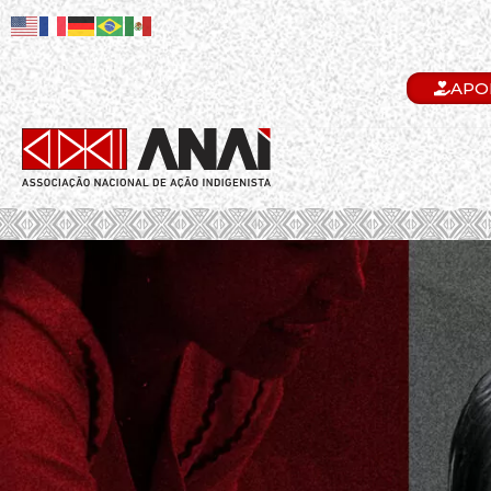
APO
.