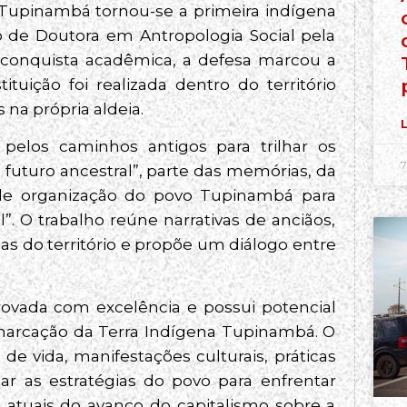
el Tupinambá tornou-se a primeira indígena
o de Doutora em Antropologia Social pela
 conquista acadêmica, a defesa marcou a
uição foi realizada dentro do território
na própria aldeia.
L
m pelos caminhos antigos para trilhar os
7
futuro ancestral”, parte das memórias, da
as de organização do povo Tupinambá para
l”. O trabalho reúne narrativas de anciãos,
as do território e propõe um diálogo entre
ovada com excelência e possui potencial
marcação da Terra Indígena Tupinambá. O
e vida, manifestações culturais, práticas
ar as estratégias do povo para enfrentar
s atuais do avanço do capitalismo sobre a