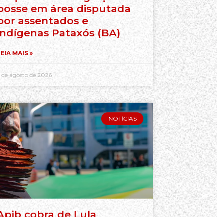
posse em área disputada
por assentados e
indígenas Pataxós (BA)
EIA MAIS »
 de agosto de 2026
NOTÍCIAS
Apib cobra de Lula