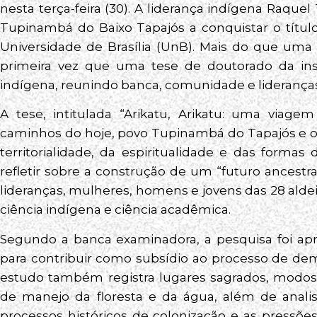
nesta terça-feira (30). A liderança indígena Raqu
Tupinambá do Baixo Tapajós a conquistar o títul
Universidade de Brasília (UnB). Mais do que uma
primeira vez que uma tese de doutorado da instit
indígena, reunindo banca, comunidade e lideranças 
A tese, intitulada “Arikatu, Arikatu: uma viage
caminhos do hoje, povo Tupinambá do Tapajós e o 
territorialidade, da espiritualidade e das form
refletir sobre a construção de um “futuro ancestra
lideranças, mulheres, homens e jovens das 28 aldei
ciência indígena e ciência acadêmica.
Segundo a banca examinadora, a pesquisa foi apr
para contribuir como subsídio ao processo de de
estudo também registra lugares sagrados, modos d
de manejo da floresta e da água, além de analis
processos históricos de colonização e as pressõe