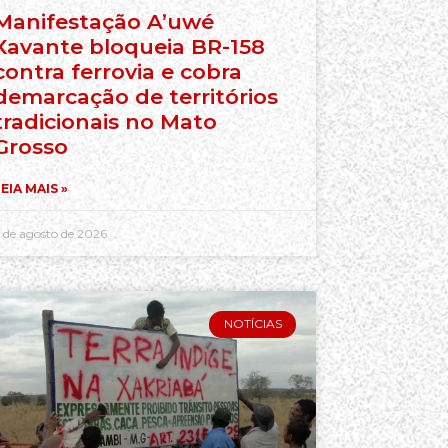
Manifestação A’uwé
Xavante bloqueia BR-158
contra ferrovia e cobra
demarcação de territórios
tradicionais no Mato
Grosso
EIA MAIS »
 de agosto de 2026
NOTÍCIAS