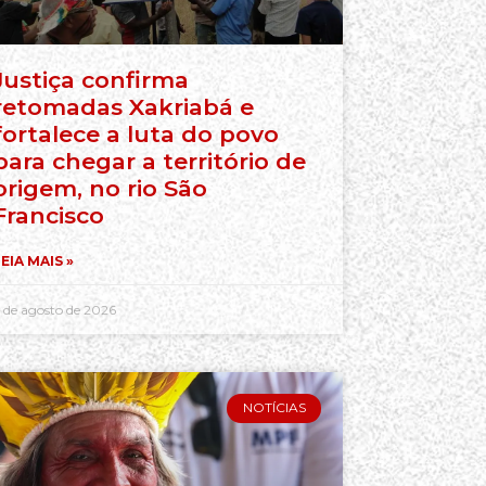
Justiça confirma
retomadas Xakriabá e
fortalece a luta do povo
para chegar a território de
origem, no rio São
Francisco
EIA MAIS »
 de agosto de 2026
NOTÍCIAS