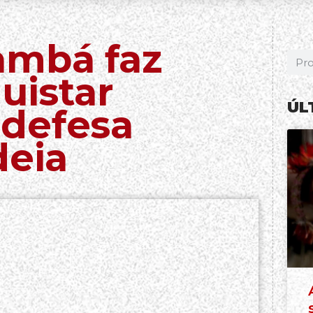
ambá faz
uistar
ÚL
defesa
deia