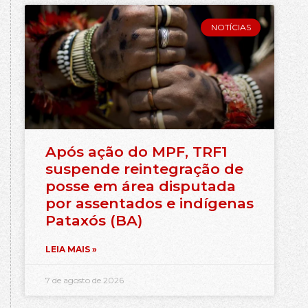
NOTÍCIAS
Após ação do MPF, TRF1
suspende reintegração de
posse em área disputada
por assentados e indígenas
Pataxós (BA)
LEIA MAIS »
7 de agosto de 2026