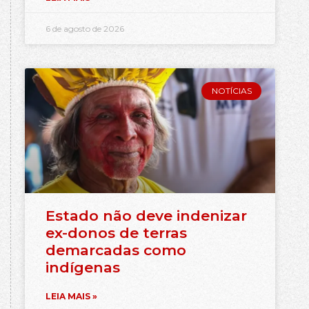
6 de agosto de 2026
NOTÍCIAS
Estado não deve indenizar
ex-donos de terras
demarcadas como
indígenas
LEIA MAIS »