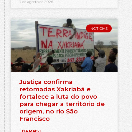
7 de agosto de 2026
NOTÍCIAS
Justiça confirma
retomadas Xakriabá e
fortalece a luta do povo
para chegar a território de
origem, no rio São
Francisco
LEIA MAIS »