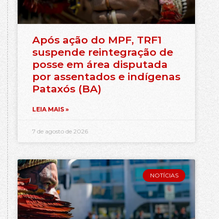
Após ação do MPF, TRF1
suspende reintegração de
posse em área disputada
por assentados e indígenas
Pataxós (BA)
LEIA MAIS »
7 de agosto de 2026
NOTÍCIAS