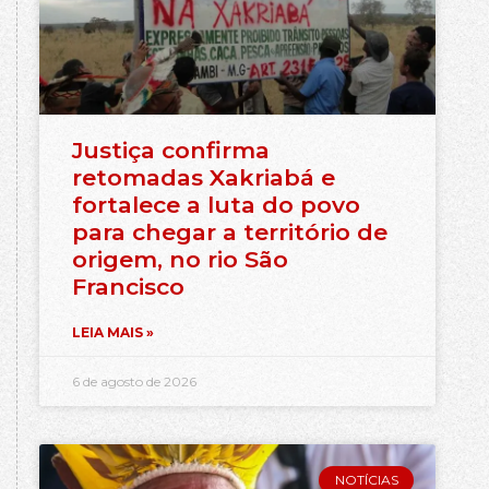
Justiça confirma
retomadas Xakriabá e
fortalece a luta do povo
para chegar a território de
origem, no rio São
Francisco
LEIA MAIS »
6 de agosto de 2026
NOTÍCIAS