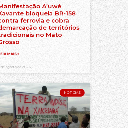
Manifestação A’uwé
Xavante bloqueia BR-158
contra ferrovia e cobra
demarcação de territórios
tradicionais no Mato
Grosso
EIA MAIS »
 de agosto de 2026
NOTÍCIAS