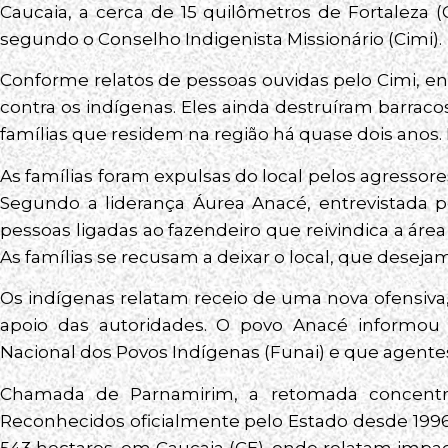
Caucaia, a cerca de 15 quilômetros de Fortaleza (
segundo o Conselho Indigenista Missionário (Cimi).
Conforme relatos de pessoas ouvidas pelo Cimi, e
contra os indígenas. Eles ainda destruíram barraco
famílias que residem na região há quase dois anos. 
As famílias foram expulsas do local pelos agresso
Segundo a liderança Áurea Anacé, entrevistada p
pessoas ligadas ao fazendeiro que reivindica a área e
As famílias se recusam a deixar o local, que dese
Os indígenas relatam receio de uma nova ofensiva
apoio das autoridades. O povo Anacé informou
Nacional dos Povos Indígenas (Funai) e que agentes 
Chamada de Parnamirim, a retomada concentra
Reconhecidos oficialmente pelo Estado desde 199
543 hectares, em Caucaia (CE), onde relatam impac