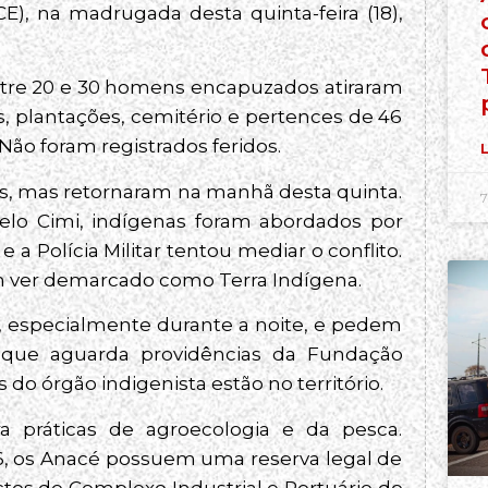
CE), na madrugada desta quinta-feira (18),
ntre 20 e 30 homens encapuzados atiraram
s, plantações, cemitério e pertences de 46
Não foram registrados feridos.
L
res, mas retornaram na manhã desta quinta.
7
elo Cimi, indígenas foram abordados por
 a Polícia Militar tentou mediar o conflito.
jam ver demarcado como Terra Indígena.
, especialmente durante a noite, e pedem
 que aguarda providências da Fundação
do órgão indigenista estão no território.
 práticas de agroecologia e da pesca.
6, os Anacé possuem uma reserva legal de
tos do Complexo Industrial e Portuário do