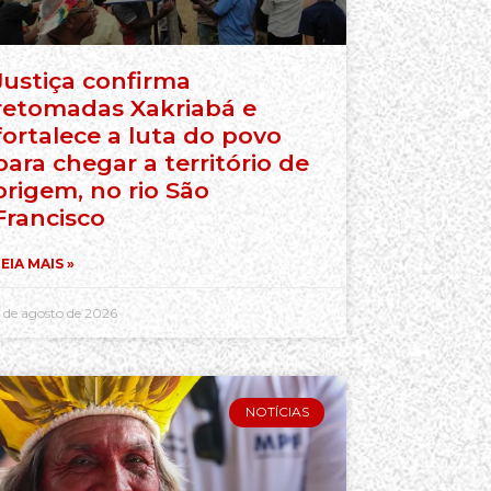
Justiça confirma
retomadas Xakriabá e
fortalece a luta do povo
para chegar a território de
origem, no rio São
Francisco
EIA MAIS »
 de agosto de 2026
NOTÍCIAS