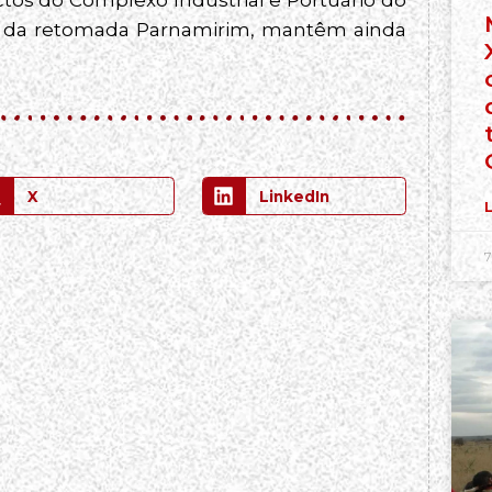
m da retomada Parnamirim, mantêm ainda
X
LinkedIn
L
7