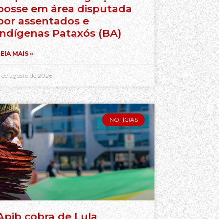
posse em área disputada
por assentados e
indígenas Pataxós (BA)
EIA MAIS »
 de agosto de 2026
NOTÍCIAS
Apib cobra de Lula