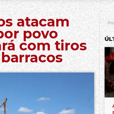
s atacam
por povo
ÚL
rá com tiros
 barracos