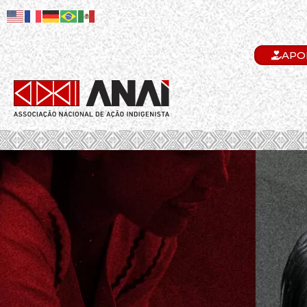
APO
.