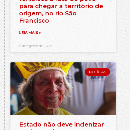
para chegar a território de
origem, no rio São
Francisco
LEIA MAIS »
6 de agosto de 2026
NOTÍCIAS
Estado não deve indenizar