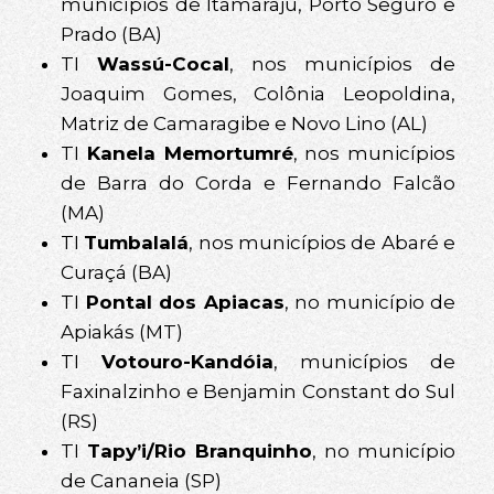
municípios de Itamaraju, Porto Seguro e
Prado (BA)
TI
Wassú-Cocal
, nos municípios de
Joaquim Gomes, Colônia Leopoldina,
Matriz de Camaragibe e Novo Lino (AL)
TI
Kanela Memortumré
, nos municípios
de Barra do Corda e Fernando Falcão
(MA)
TI
Tumbalalá
, nos municípios de Abaré e
Curaçá (BA)
TI
Pontal dos Apiacas
, no município de
Apiakás (MT)
TI
Votouro-Kandóia
, municípios de
Faxinalzinho e Benjamin Constant do Sul
(RS)
TI
Tapy’i/Rio Branquinho
, no município
de Cananeia (SP)