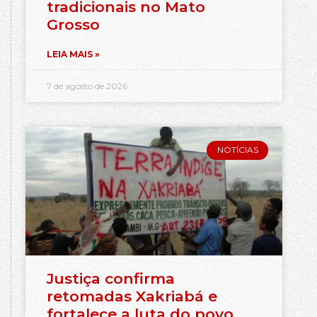
tradicionais no Mato
Grosso
LEIA MAIS »
7 de agosto de 2026
NOTÍCIAS
Justiça confirma
retomadas Xakriabá e
fortalece a luta do povo