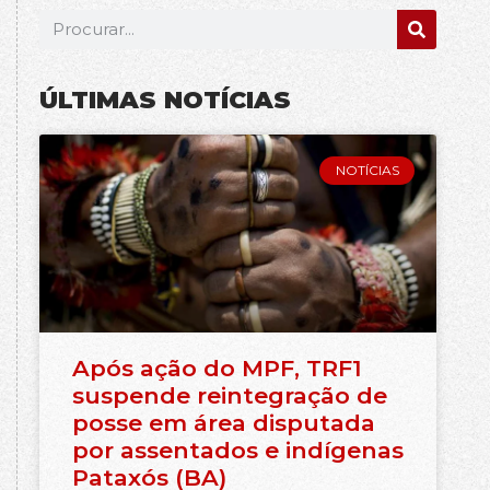
ÚLTIMAS NOTÍCIAS
NOTÍCIAS
Após ação do MPF, TRF1
suspende reintegração de
posse em área disputada
por assentados e indígenas
Pataxós (BA)