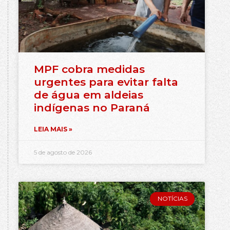
MPF cobra medidas
urgentes para evitar falta
de água em aldeias
indígenas no Paraná
LEIA MAIS »
5 de agosto de 2026
NOTÍCIAS