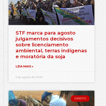
STF marca para agosto
julgamentos decisivos
sobre licenciamento
ambiental, terras indígenas
e moratória da soja
LEIA MAIS »
5 de agosto de 2026
DIREITO