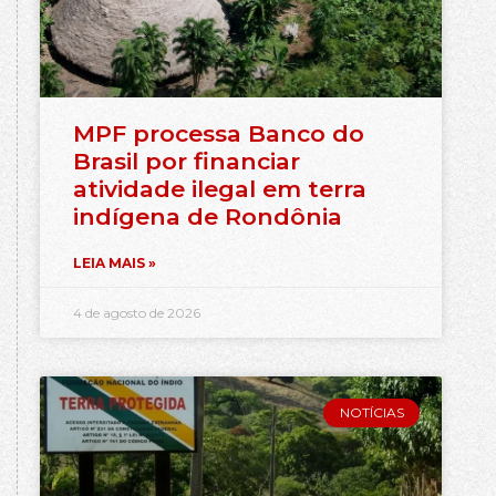
MPF processa Banco do
Brasil por financiar
atividade ilegal em terra
indígena de Rondônia
LEIA MAIS »
4 de agosto de 2026
NOTÍCIAS