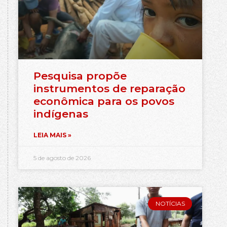
Pesquisa propõe
instrumentos de reparação
econômica para os povos
indígenas
LEIA MAIS »
5 de agosto de 2026
NOTÍCIAS