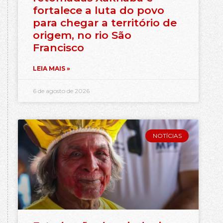
fortalece a luta do povo
para chegar a território de
origem, no rio São
Francisco
LEIA MAIS »
6 de agosto de 2026
NOTÍCIAS