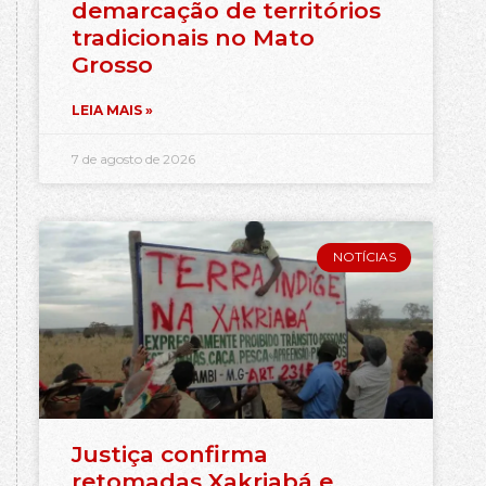
demarcação de territórios
tradicionais no Mato
Grosso
LEIA MAIS »
7 de agosto de 2026
NOTÍCIAS
Justiça confirma
retomadas Xakriabá e