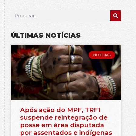
ÚLTIMAS NOTÍCIAS
NOTÍCIAS
Após ação do MPF, TRF1
suspende reintegração de
posse em área disputada
por assentados e indígenas