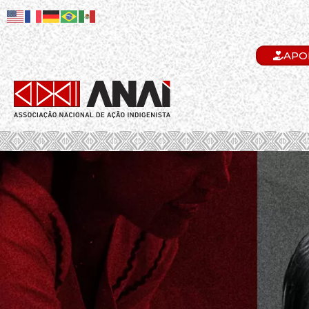
APO
.