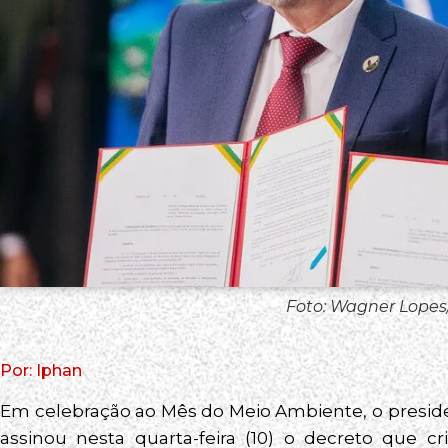
Foto: Wagner Lopes/
Por: Iphan
Em celebração ao Mês do Meio Ambiente, o president
assinou nesta quarta-feira (10) o decreto que c