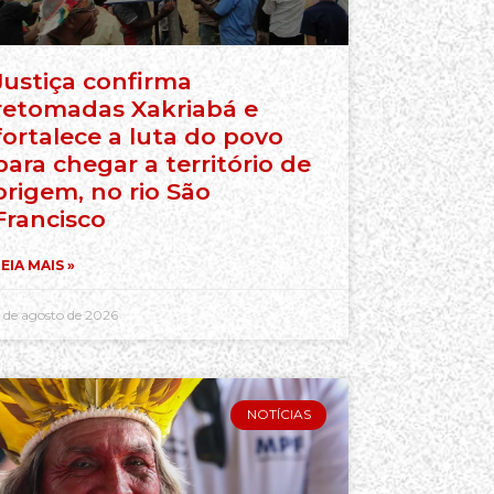
Justiça confirma
retomadas Xakriabá e
fortalece a luta do povo
para chegar a território de
origem, no rio São
Francisco
EIA MAIS »
 de agosto de 2026
NOTÍCIAS