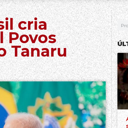
l cria
l Povos
ÚL
o Tanaru