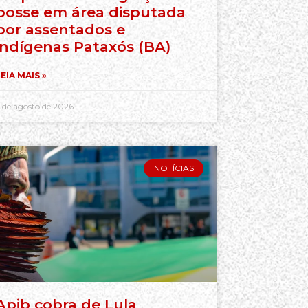
posse em área disputada
por assentados e
indígenas Pataxós (BA)
EIA MAIS »
 de agosto de 2026
NOTÍCIAS
Apib cobra de Lula