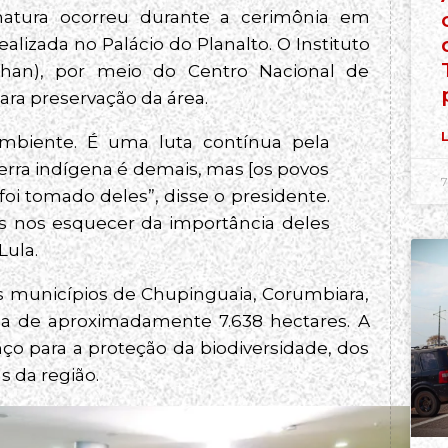
natura ocorreu durante a cerimônia em
izada no Palácio do Planalto. O Instituto
Iphan), por meio do Centro Nacional de
ra preservação da área.
L
mbiente. É uma luta contínua pela
rra indígena é demais, mas [os povos
7
oi tomado deles”, disse o presidente.
s nos esquecer da importância deles
Lula.
s municípios de Chupinguaia, Corumbiara,
ea de aproximadamente 7.638 hectares. A
o para a proteção da biodiversidade, dos
s da região.