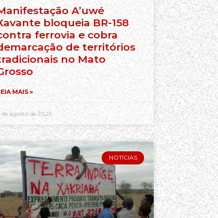
Manifestação A’uwé
Xavante bloqueia BR-158
contra ferrovia e cobra
demarcação de territórios
tradicionais no Mato
Grosso
EIA MAIS »
 de agosto de 2026
NOTÍCIAS