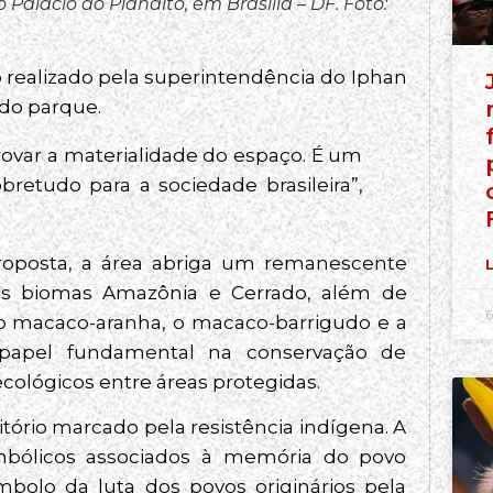
Palácio do Planalto, em Brasília – DF. Foto:
o realizado pela superintendência do Iphan
do parque.
ovar a materialidade do espaço. É um
retudo para a sociedade brasileira”,
oposta, a área abriga um remanescente
L
e os biomas Amazônia e Cerrado, além de
6
o macaco-aranha, o macaco-barrigudo e a
papel fundamental na conservação de
cológicos entre áreas protegidas.
ório marcado pela resistência indígena. A
simbólicos associados à memória do povo
mbolo da luta dos povos originários pela