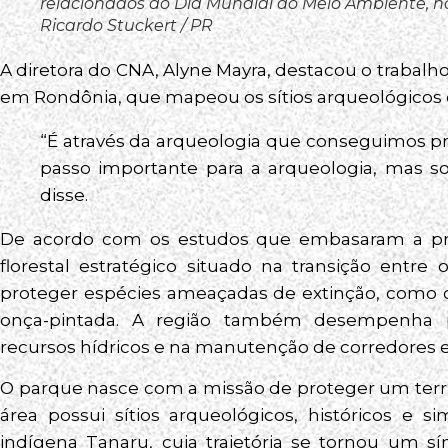
relacionados ao Dia Mundial do Meio Ambiente, no 
Ricardo Stuckert / PR
A diretora do CNA, Alyne Mayra, destacou o trabalh
em Rondônia, que mapeou os sítios arqueológicos 
“É através da arqueologia que conseguimos pr
passo importante para a arqueologia, mas sob
disse.
De acordo com os estudos que embasaram a pr
florestal estratégico situado na transição entr
proteger espécies ameaçadas de extinção, como 
onça-pintada. A região também desempenha 
recursos hídricos e na manutenção de corredores e
O parque nasce com a missão de proteger um territ
área possui sítios arqueológicos, históricos e 
indígena Tanaru, cuja trajetória se tornou um sí