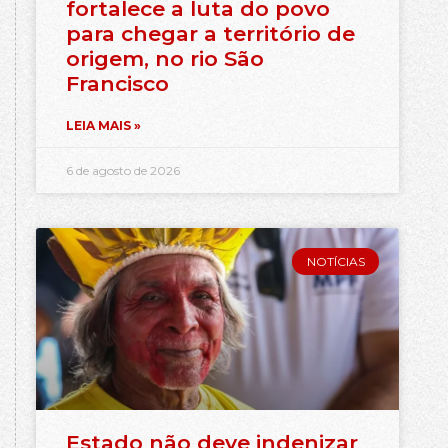
fortalece a luta do povo
para chegar a território de
origem, no rio São
Francisco
LEIA MAIS »
6 de agosto de 2026
NOTÍCIAS
Estado não deve indenizar