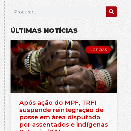
ÚLTIMAS NOTÍCIAS
NOTÍCIAS
Após ação do MPF, TRF1
suspende reintegração de
posse em área disputada
por assentados e indígenas