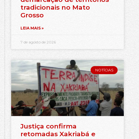
tradicionais no Mato
Grosso
LEIA MAIS »
7 de agosto de 2026
NOTÍCIAS
Justiça confirma
retomadas Xakriabá e