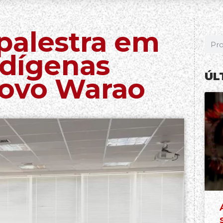
palestra em
ndígenas
ÚL
povo Warao