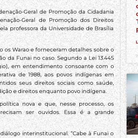
ordenação-Geral de Promoção da Cidadania
denação-Geral de Promoção dos Direitos
ela professora da Universidade de Brasília
L
o os Warao e forneceram detalhes sobre o
7
ção da Funai no caso. Segundo a Lei 13.445
efúgio), em entendimento consoante com o
derativa de 1988, aos povos indígenas em
tidos seus direitos sociais como saúde,
dição e direitos enquanto povo indígena.
olítica nova e que, nesse processo, os
recisam ser ouvidos. Essa é a grande
iálogo interinstitucional. “Cabe à Funai o