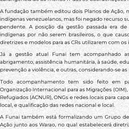
A fundação também editou dois Planos de Ação, no
indígenas venezuelanos, mas foi negado recurso su
pendente. A posição da gestão passada era de
indígenas por não serem brasileiros, o que cau
diretrizes e modelos para as CRs utilizarem com os 
Já a gestão atual Funai tem acompanhado as
abrigamento, assistência humanitária, à saúde, ed
prevenção a violência, e outras, considerando-se as
Todo acompanhamento tem sido feito em parc
Organização Internacional para as Migrações (OIM)
Refugiados (ACNUR), ONGs e redes locais para cap
local, e qualificação das redes nacional e local.
A Funai também está formalizando um Grupo de T
Ação junto aos Warao, no qual estabelecerá dire