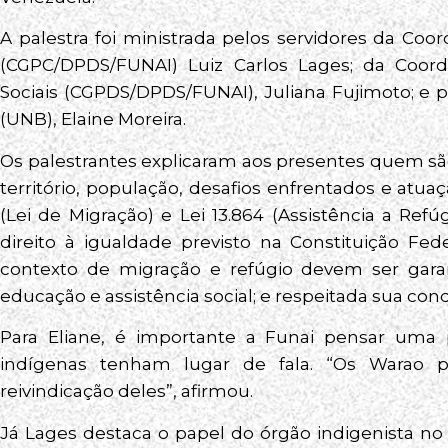
A palestra foi ministrada pelos servidores da Co
(CGPC/DPDS/FUNAI) Luiz Carlos Lages; da Coor
Sociais (CGPDS/DPDS/FUNAI), Juliana Fujimoto; e p
(UNB), Elaine Moreira.
Os palestrantes explicaram aos presentes quem sã
território, população, desafios enfrentados e atua
(Lei de Migração) e Lei 13.864 (Assistência a R
direito à igualdade previsto na Constituição Fe
contexto de migração e refúgio devem ser garan
educação e assistência social; e respeitada sua con
Para Eliane, é importante a Funai pensar uma p
indígenas tenham lugar de fala. “Os Warao p
reivindicação deles”, afirmou.
Já Lages destaca o papel do órgão indigenista no d