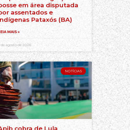
posse em área disputada
por assentados e
indígenas Pataxós (BA)
EIA MAIS »
 de agosto de 2026
NOTÍCIAS
Apib cobra de Lula