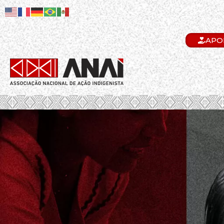
APO
.