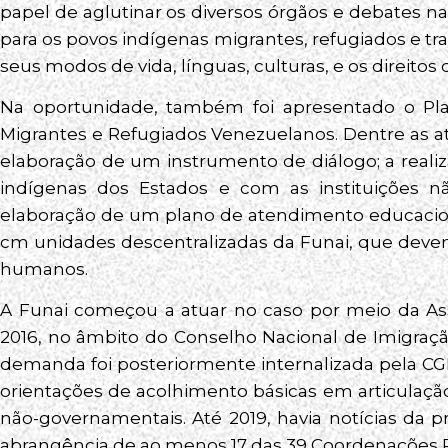
papel de aglutinar os diversos órgãos e debates na
para os povos indígenas migrantes, refugiados e tr
seus modos de vida, línguas, culturas, e os direitos
Na oportunidade, também foi apresentado o Pl
Migrantes e Refugiados Venezuelanos. Dentre as at
elaboração de um instrumento de diálogo; a reali
indígenas dos Estados e com as instituições 
elaboração de um plano de atendimento educaciona
cm unidades descentralizadas da Funai, que devem
humanos.
A Funai começou a atuar no caso por meio da Ass
2016, no âmbito do Conselho Nacional de Imigração
demanda foi posteriormente internalizada pela 
orientações de acolhimento básicas em articulaç
não-governamentais. Até 2019, havia notícias da 
abrangência de ao menos 17 das 39 Coordenações Re