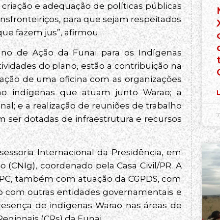
 criação e adequação de políticas públicas
ansfronteiriços, para que sejam respeitados
 que fazem jus”, afirmou.
ano de Ação da Funai para os Indígenas
ividades do plano, estão a contribuição na
zação de uma oficina com as organizações
não indígenas que atuam junto Warao; a
L
l; e a realização de reuniões de trabalho
7
 ser dotadas de infraestrutura e recursos
essoria Internacional da Presidência, em
 (CNIg), coordenado pela Casa Civil/PR. A
CGPC, também com atuação da CGPDS, com
ão com outras entidades governamentais e
presença de indígenas Warao nas áreas de
gionais (CRs) da Funai.