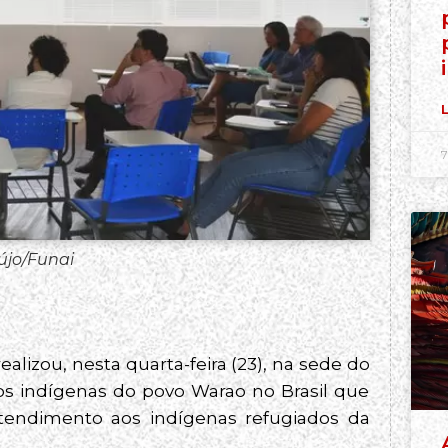
L
7
újo/Funai
alizou, nesta quarta-feira (23), na sede do
os indígenas do povo Warao no Brasil que
 atendimento aos indígenas refugiados da