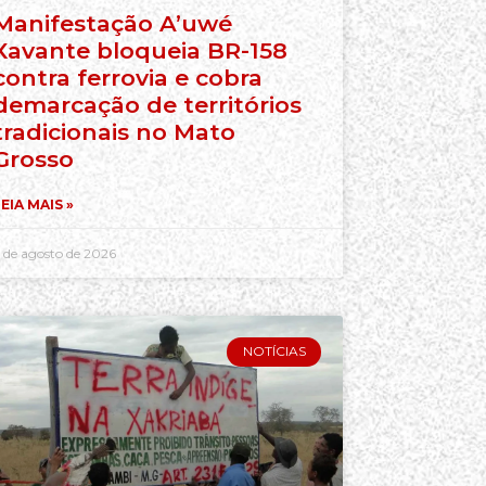
Manifestação A’uwé
Xavante bloqueia BR-158
contra ferrovia e cobra
demarcação de territórios
tradicionais no Mato
Grosso
EIA MAIS »
 de agosto de 2026
NOTÍCIAS