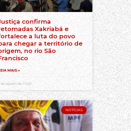
Justiça confirma
retomadas Xakriabá e
fortalece a luta do povo
para chegar a território de
origem, no rio São
Francisco
EIA MAIS »
 de agosto de 2026
NOTÍCIAS