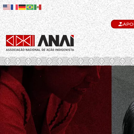
APO
.