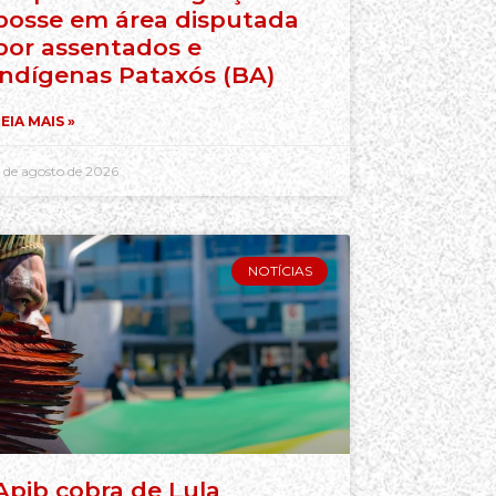
posse em área disputada
por assentados e
indígenas Pataxós (BA)
EIA MAIS »
 de agosto de 2026
NOTÍCIAS
Apib cobra de Lula