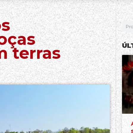
os
oças
ÚL
 terras