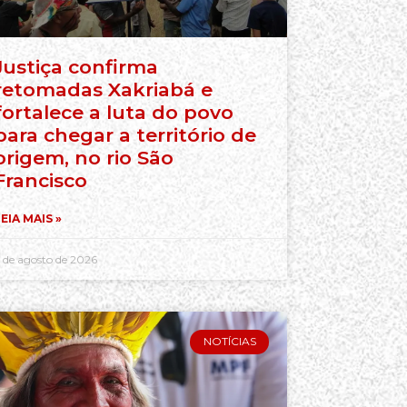
Justiça confirma
retomadas Xakriabá e
fortalece a luta do povo
para chegar a território de
origem, no rio São
Francisco
EIA MAIS »
 de agosto de 2026
NOTÍCIAS