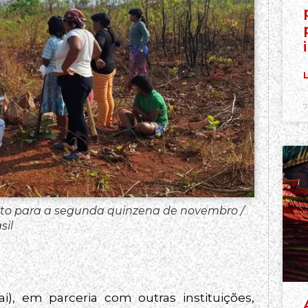
L
7
visto para a segunda quinzena de novembro /
sil
), em parceria com outras instituições,