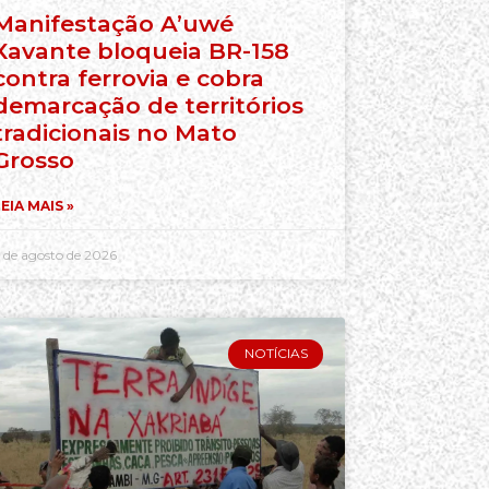
Manifestação A’uwé
Xavante bloqueia BR-158
contra ferrovia e cobra
demarcação de territórios
tradicionais no Mato
Grosso
EIA MAIS »
 de agosto de 2026
NOTÍCIAS