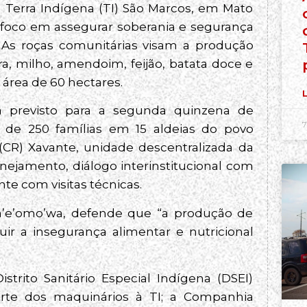
 Terra Indígena (TI) São Marcos, em Mato
m foco em assegurar soberania e segurança
. As roças comunitárias visam a produção
, milho, amendoim, feijão, batata doce e
área de 60 hectares.
L
tá previsto para a segunda quinzena de
7
 de 250 famílias em 15 aldeias do povo
(CR) Xavante, unidade descentralizada da
anejamento, diálogo interinstitucional com
e com visitas técnicas.
a’e’omo’wa, defende que “a produção de
uir a insegurança alimentar e nutricional
trito Sanitário Especial Indígena (DSEI)
orte dos maquinários à TI; a Companhia