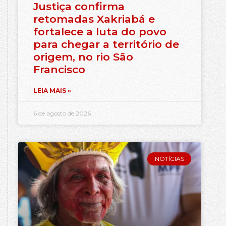
Justiça confirma
retomadas Xakriabá e
fortalece a luta do povo
para chegar a território de
origem, no rio São
Francisco
LEIA MAIS »
6 de agosto de 2026
NOTÍCIAS