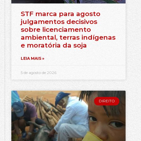
STF marca para agosto
julgamentos decisivos
sobre licenciamento
ambiental, terras indígenas
e moratória da soja
LEIA MAIS »
5 de agosto de 2026
DIREITO