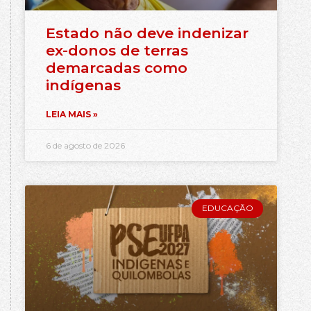
Estado não deve indenizar
ex-donos de terras
demarcadas como
indígenas
LEIA MAIS »
6 de agosto de 2026
EDUCAÇÃO