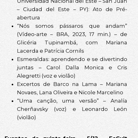
Universidad Nacional del Este – San Juan
– Ciudad del Este – PY): Ato de Pré-
abertura
“Nós somos pássaros que andam”
(Vídeo-arte – BRA, 2023, 17 min.) – de
Glicéria Tupinambá, com Mariana
Lacerda e Patrícia Cornils
Esmeraldas: aprendendo e se divertindo
juntas – Carol Dalla Monica e Cris
Alegretti (voz e violão)
Excertos de Barco na Lama – Mariana
Novaes, Lana Oliveira e Nicole Marcelino
“Uma canção, uma versão” – Analía
Cherñavsky (voz) e Leonardo León
(violão)