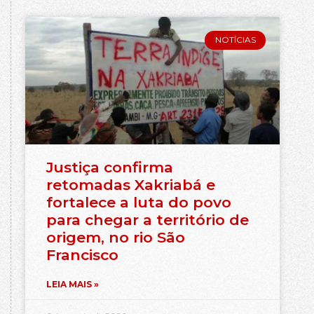
NOTÍCIAS
Justiça confirma
retomadas Xakriabá e
fortalece a luta do povo
para chegar a território de
origem, no rio São
Francisco
LEIA MAIS »