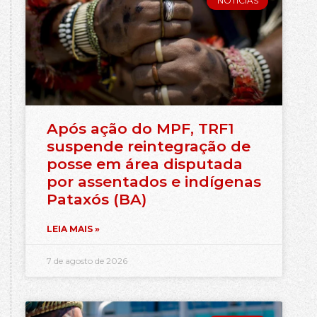
NOTÍCIAS
Após ação do MPF, TRF1
suspende reintegração de
posse em área disputada
por assentados e indígenas
Pataxós (BA)
LEIA MAIS »
7 de agosto de 2026