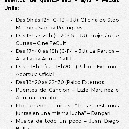
Eventos de quinta-feira – 5/12 – FeCult
Unila:
Das 9h às 12h (C-113 – JU): Oficina de Stop
Motion – Sandra Rodrigues
Das 18h às 20h (C-205-5 – JU): Projeção de
Curtas – Cine FeCult
Das 17h40 às 18h (C-114 – JU): La Partida –
Ana Laura Anu e Djallíí
Das 18h às 18h20 (Palco Externo):
Abertura Oficial
Das 18h20 às 22h30 (Palco Externo):
Puentes de Canción – Lizle Martínez e
Adriana Rengifo
Etnicamente unidas “Todas estamos
juntas en una misma lucha” – Dançari
Musica de todo un poco – Juan Diego
Bello