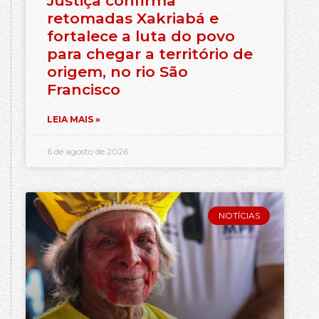
Justiça confirma
retomadas Xakriabá e
fortalece a luta do povo
para chegar a território de
origem, no rio São
Francisco
LEIA MAIS »
6 de agosto de 2026
NOTÍCIAS