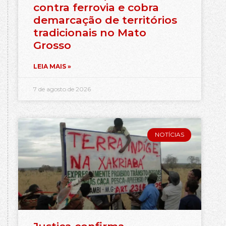
contra ferrovia e cobra
demarcação de territórios
tradicionais no Mato
Grosso
LEIA MAIS »
7 de agosto de 2026
NOTÍCIAS