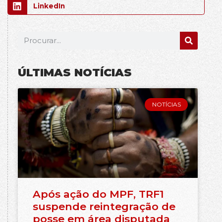
LinkedIn
ÚLTIMAS NOTÍCIAS
NOTÍCIAS
Após ação do MPF, TRF1
suspende reintegração de
posse em área disputada