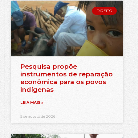
DIREITO
Pesquisa propõe
instrumentos de reparação
econômica para os povos
indígenas
LEIA MAIS »
5 de agosto de 2026