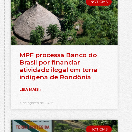
NOTÍCIAS
MPF processa Banco do
Brasil por financiar
atividade ilegal em terra
indígena de Rondônia
LEIA MAIS »
4 de agosto de 2026
NOTÍCIAS