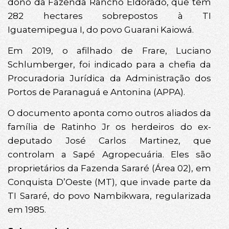
dono da Fazenda Rancho Eldorado, que tem
282 hectares sobrepostos à TI
Iguatemipegua I, do povo Guarani Kaiowá.
Em 2019, o afilhado de Frare, Luciano
Schlumberger, foi indicado para a chefia da
Procuradoria Jurídica da Administração dos
Portos de Paranaguá e Antonina (APPA).
O documento aponta como outros aliados da
família de Ratinho Jr os herdeiros do ex-
deputado José Carlos Martinez, que
controlam a Sapé Agropecuária. Eles são
proprietários da Fazenda Sararé (Área 02), em
Conquista D’Oeste (MT), que invade parte da
TI Sararé, do povo Nambikwara, regularizada
em 1985.