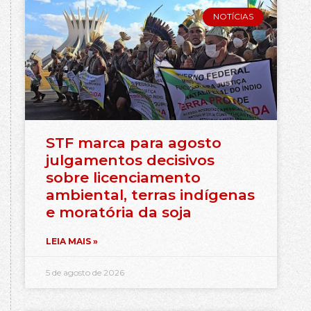
NOTÍCIAS
STF marca para agosto
julgamentos decisivos
sobre licenciamento
ambiental, terras indígenas
e moratória da soja
LEIA MAIS »
5 de agosto de 2026