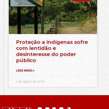
Proteção a indígenas sofre
com lentidão e
desinteresse do poder
público
LEIA MAIS »
4 de agosto de 2026