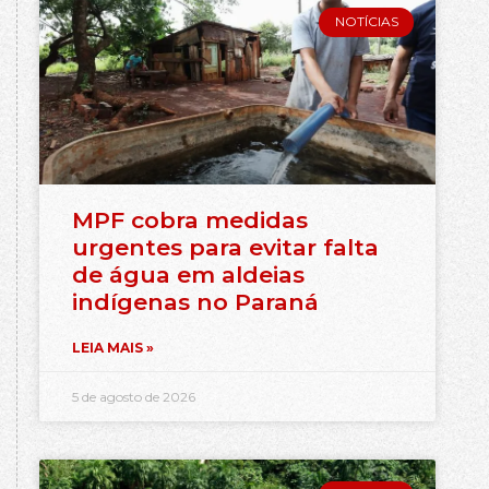
NOTÍCIAS
MPF cobra medidas
urgentes para evitar falta
de água em aldeias
indígenas no Paraná
LEIA MAIS »
5 de agosto de 2026