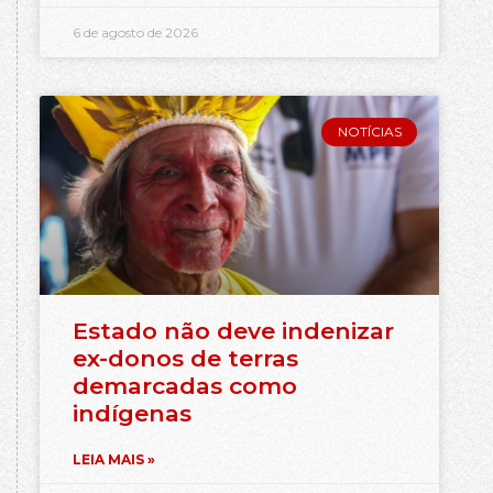
6 de agosto de 2026
NOTÍCIAS
Estado não deve indenizar
ex-donos de terras
demarcadas como
indígenas
LEIA MAIS »