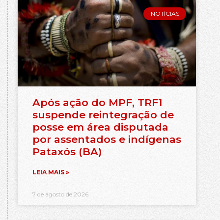
NOTÍCIAS
Após ação do MPF, TRF1
suspende reintegração de
posse em área disputada
por assentados e indígenas
Pataxós (BA)
LEIA MAIS »
7 de agosto de 2026