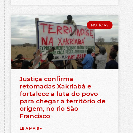
NOTÍCIAS
Justiça confirma
retomadas Xakriabá e
fortalece a luta do povo
para chegar a território de
origem, no rio São
Francisco
LEIA MAIS »