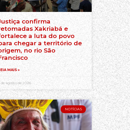
Justiça confirma
retomadas Xakriabá e
fortalece a luta do povo
para chegar a território de
origem, no rio São
Francisco
EIA MAIS »
 de agosto de 2026
NOTÍCIAS