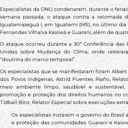
Especialistas da ONU condenaram, durante o feriad
semana passada, o ataque contra a retomada do
Iguatemipeguá I, em Iguatemi (MS), no último dia
Fernandes Vilhalva Kaiowá e Guarani, além de quatro 
O ataque ocorreu durante a 30ª Conferência das
Unidas sobre Mudança do Clima, onde reitera
“doutrina do marco temporal”.
Os especialistas que se manifestaram foram Albert 
dos Povos Indígenas, Astrid Puentes Riaño, Relat
meio ambiente limpo, saudável e sustentável, E
promoção e proteção dos direitos humanos no co
Tidball-Binz, Relator Especial sobre execuções extraj
Os especialistas instaram o governo do Brasil
e proteção das comunidades Guarani e Kaiow