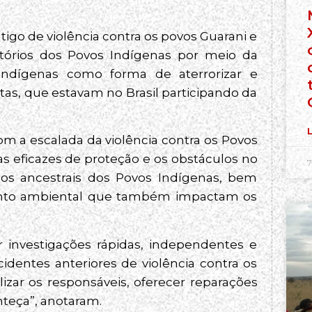
tigo de violência contra os povos Guarani e
tórios dos Povos Indígenas por meio da
indígenas como forma de aterrorizar e
tas, que estavam no Brasil participando da
L
om a escalada da violência contra os Povos
as eficazes de proteção e os obstáculos no
7
ios ancestrais dos Povos Indígenas, bem
ento ambiental que também impactam os
r investigações rápidas, independentes e
identes anteriores de violência contra os
lizar os responsáveis, oferecer reparações
onteça”, anotaram.