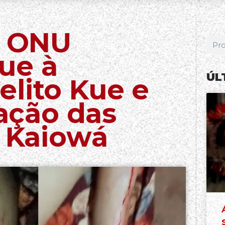
a ONU
ue à
ÚL
lito Kue e
ção das
e Kaiowá