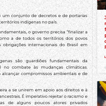
u um conjunto de decretos e de portarias
ritórios indígenas no país.
undamentais, o governo precisa “finalizar a
mo a de todos os territórios dos povos
obrigações internacionais do Brasil em
L
dígenas são guardiões fundamentais da
l no combate às mudanças climáticas.
6
para alcançar compromissos ambientais e de
ira a se unirem em apoio aos direitos e à
ncestrais. É imperativo rejeitar o racismo e
ntas de alguns poucos atores privados