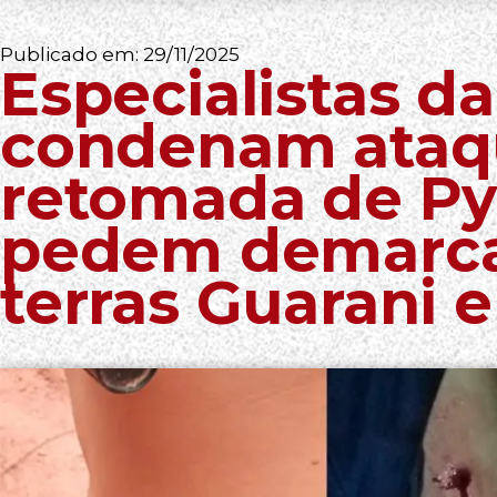
Publicado em:
29/11/2025
Especialistas d
condenam ataq
retomada de Pye
pedem demarca
terras Guarani 