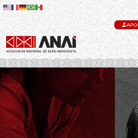
APO
.