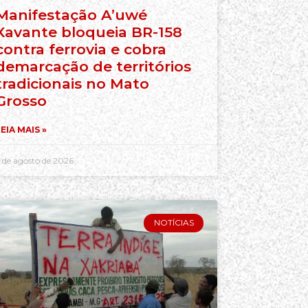
Manifestação A’uwé
Xavante bloqueia BR-158
contra ferrovia e cobra
demarcação de territórios
tradicionais no Mato
Grosso
EIA MAIS »
 de agosto de 2026
NOTÍCIAS