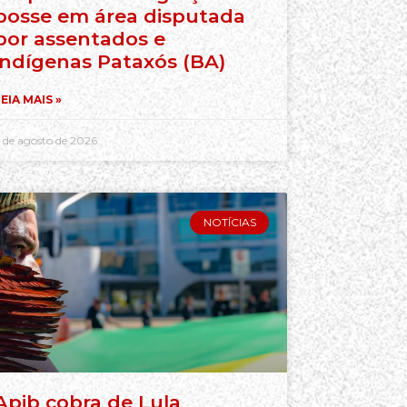
posse em área disputada
por assentados e
indígenas Pataxós (BA)
EIA MAIS »
 de agosto de 2026
NOTÍCIAS
Apib cobra de Lula