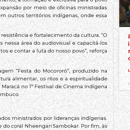
expansão por meio de oficinas ministradas
m outros territórios indígenas, onde essa
resistência e fortalecimento da cultura. “O
ns nessa área do audiovisual e capacitá-los
 e contar a luta do nosso povo”, reforça
ragem “Festa do Mocororó”, produzido na
L
tura alimentar, os ritos e a espiritualidade
5
 Maracá no 1º Festival de Cinema Indígena
nambuco.
ados ministrados por lideranças indígenas.
 e do coral Nheengari Sambokar. Por fim, às