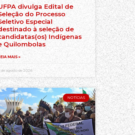
UFPA divulga Edital de
Seleção do Processo
Seletivo Especial
destinado à seleção de
candidatas(os) Indígenas
e Quilombolas
EIA MAIS »
 de agosto de 2026
NOTÍCIAS