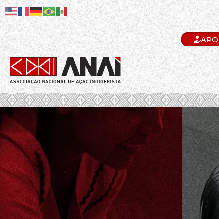
APO
.