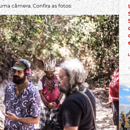
uma câmera. Confira as fotos:
L
6