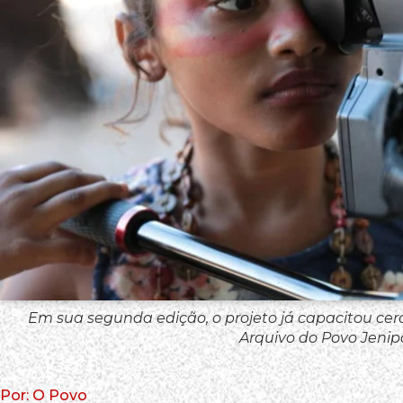
Em sua segunda edição, o projeto já capacitou cerc
Arquivo do Povo Jeni
Por: O Povo