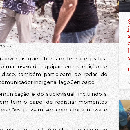
anindé
uinzenais que abordam teoria e prática
 o manuseio de equipamentos, edição de
L
m disso, também participam de rodas de
comunicador indígena, Iago Jenipapo:
5
omunicação e do audiovisual, incluindo a
mbém tem o papel de registrar momentos
 gerações possam ver como foi a nossa e
mento, a formação é exclusiva para o povo