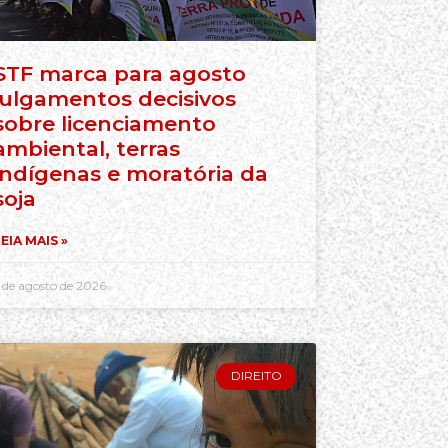
STF marca para agosto
julgamentos decisivos
sobre licenciamento
ambiental, terras
indígenas e moratória da
soja
EIA MAIS »
 de agosto de 2026
DIREITO