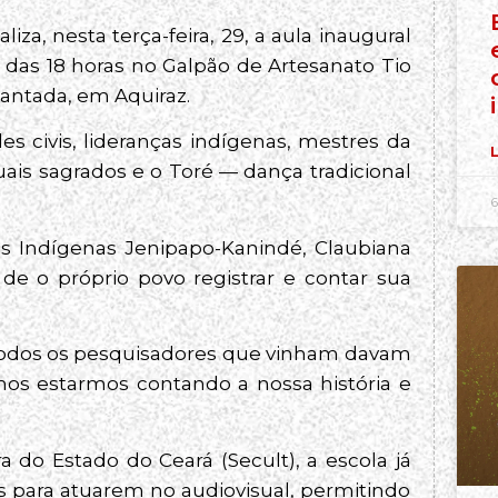
za, nesta terça-feira, 29, a aula inaugural
 das 18 horas no Galpão de Artesanato Tio
cantada, em Aquiraz.
s civis, lideranças indígenas, mestres da
L
tuais sagrados e o Toré — dança tradicional
6
s Indígenas Jenipapo-Kanindé, Claubiana
 de o próprio povo registrar e contar sua
m todos os pesquisadores que vinham davam
os estarmos contando a nossa história e
 do Estado do Ceará (Secult), a escola já
s para atuarem no audiovisual, permitindo