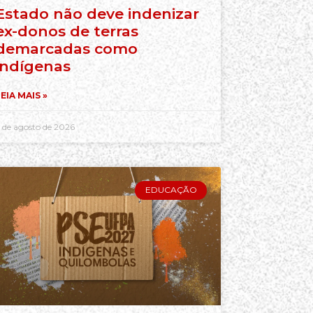
Estado não deve indenizar
ex-donos de terras
demarcadas como
indígenas
EIA MAIS »
 de agosto de 2026
EDUCAÇÃO