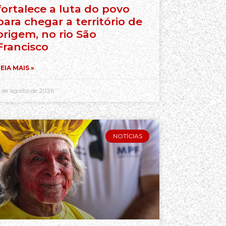
fortalece a luta do povo
para chegar a território de
origem, no rio São
Francisco
EIA MAIS »
 de agosto de 2026
NOTÍCIAS