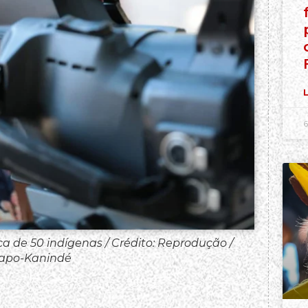
L
6
a de 50 indígenas / Crédito: Reprodução /
papo-Kanindé