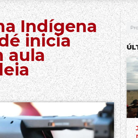
ma Indígena
é inicia
ÚL
 aula
deia