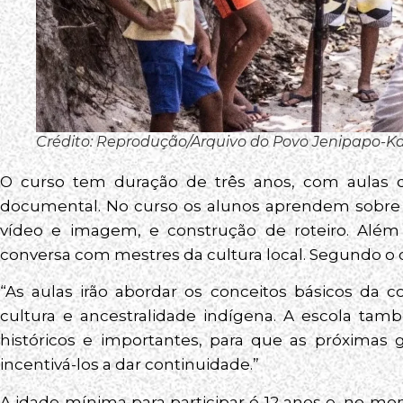
Crédito: Reprodução/Arquivo do Povo Jenipapo-K
O curso tem duração de três anos, com aulas q
documental. No curso os alunos aprendem sobre
vídeo e imagem, e construção de roteiro. Alé
conversa com mestres da cultura local. Segundo o 
“As aulas irão abordar os conceitos básicos da c
cultura e ancestralidade indígena. A escola ta
históricos e importantes, para que as próximas
incentivá-los a dar continuidade.”
A idade mínima para participar é 12 anos e, no mo