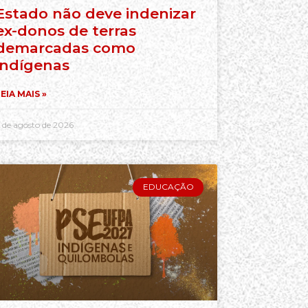
Estado não deve indenizar
ex-donos de terras
demarcadas como
indígenas
EIA MAIS »
 de agosto de 2026
EDUCAÇÃO