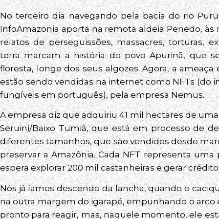
No terceiro dia navegando pela bacia do rio Pur
InfoAmazonia aporta na remota aldeia Penedo, às m
relatos de perseguissões, massacres, torturas, e
terra marcam a história do povo Apurinã, que s
floresta, longe dos seus algozes. Agora, a ameaça é 
estão sendo vendidas na internet como NFTs (do i
fungíveis em português), pela empresa Nemus.
A empresa diz que adquiriu 41 mil hectares de uma 
Seruini/Baixo Tumiã, que está em processo de dem
diferentes tamanhos, que são vendidos desde mar
preservar a Amazônia. Cada NFT representa uma p
espera explorar 200 mil castanheiras e gerar crédit
Nós já íamos descendo da lancha, quando o cacique
na outra margem do igarapé, empunhando o arco 
pronto para reagir, mas, naquele momento, ele est