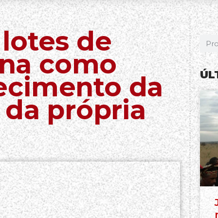
lotes de
gena como
ÚL
ecimento da
 da própria