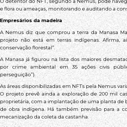
O detentor do NFT, segundo a Nemus, pode navegar
e flora ou ameaças, monitorando e auditando a con
Empresários da madeira
A Nemus diz que comprou a terra da Manasa Made
projeto não está em terras indígenas. Afirma, 
conservação florestal”.
A Manasa já figurou na lista dos maiores desmat
por crime ambiental em 35 ações civis públi
perseguição”).
As áreas disponibilizadas em NFTs pela Nemus vari
O projeto prevê ainda a exploração de 200 mil ca
proprietária, com a implantação de uma planta de
de obra indígena. Há também previsão para a co
mecanização da coleta da castanha.