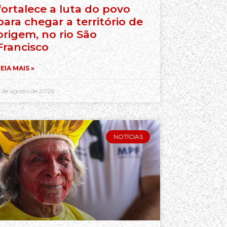
fortalece a luta do povo
para chegar a território de
origem, no rio São
Francisco
EIA MAIS »
 de agosto de 2026
NOTÍCIAS