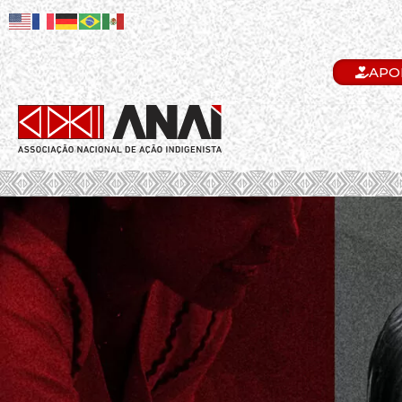
APO
.