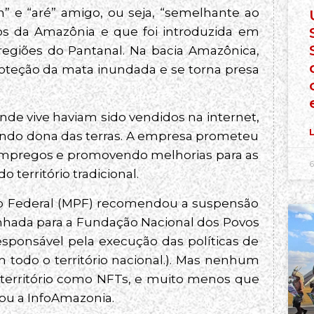
” e “aré” amigo, ou seja, “semelhante ao
os da Amazônia e que foi introduzida em
 regiões do Pantanal. Na bacia Amazônica,
roteção da mata inundada e se torna presa
onde vive haviam sido vendidos na internet,
L
endo dona das terras. A empresa prometeu
empregos e promovendo melhorias para as
6
território tradicional.
co Federal (MPF) recomendou a suspensão
hada para a Fundação Nacional dos Povos
esponsável pela execução das políticas de
 todo o território nacional.). Mas nenhum
território como NFTs, e muito menos que
ou a InfoAmazonia.