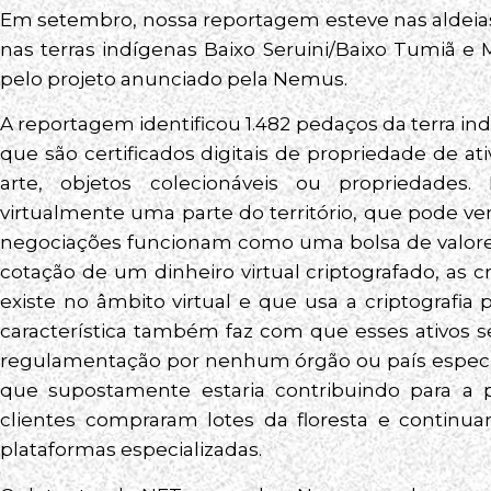
Em setembro, nossa reportagem esteve nas aldeia
nas terras indígenas Baixo Seruini/Baixo Tumiã e
pelo projeto anunciado pela Nemus.
A reportagem identificou 1.482 pedaços da terra i
que são certificados digitais de propriedade de at
arte, objetos colecionáveis ou propriedades
virtualmente uma parte do território, que pode v
negociações funcionam como uma bolsa de valores
cotação de um dinheiro virtual criptografado, as
existe no âmbito virtual e que usa a criptografia p
característica também faz com que esses ativos se
regulamentação por nenhum órgão ou país específic
que supostamente estaria contribuindo para a p
clientes compraram lotes da floresta e conti
plataformas especializadas.