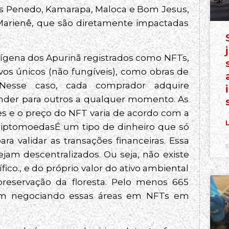
s Penedo, Kamarapa, Maloca e Bom Jesus,
 Marienê, que são diretamente impactadas
ndígena dos Apurinã registrados como NFTs,
ivos únicos (não fungíveis), como obras de
. Nesse caso, cada comprador adquire
ender para outros a qualquer momento. As
 e o preço do NFT varia de acordo com a
L
 criptomoedasÉ um tipo de dinheiro que só
ara validar as transações financeiras. Essa
5
jam descentralizados. Ou seja, não existe
o., e do próprio valor do ativo ambiental
reservação da floresta. Pelo menos 665
nuam negociando essas áreas em NFTs em