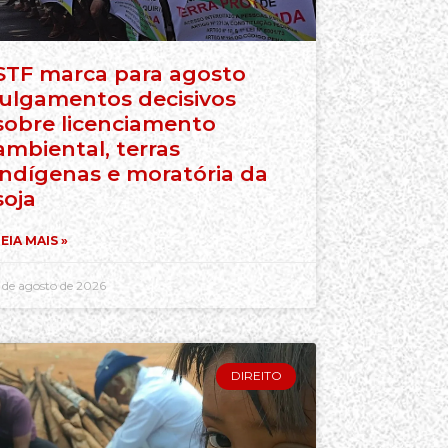
STF marca para agosto
julgamentos decisivos
sobre licenciamento
ambiental, terras
indígenas e moratória da
soja
EIA MAIS »
 de agosto de 2026
DIREITO