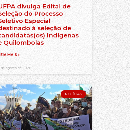
UFPA divulga Edital de
Seleção do Processo
Seletivo Especial
destinado à seleção de
candidatas(os) Indígenas
e Quilombolas
EIA MAIS »
 de agosto de 2026
NOTÍCIAS