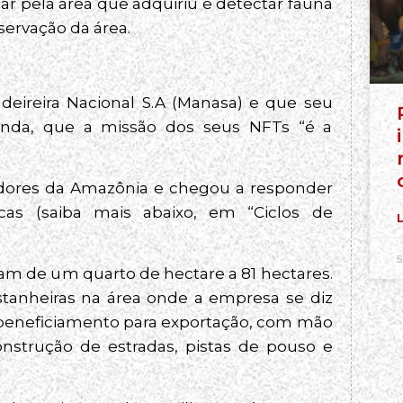
 pela área que adquiriu e detectar fauna
servação da área.
ireira Nacional S.A (Manasa) e que seu
ainda, que a missão dos seus NFTs “é a
adores da Amazônia e chegou a responder
cas (saiba mais abaixo, em “Ciclos de
L
5
am de um quarto de hectare a 81 hectares.
stanheiras na área onde a empresa se diz
 beneficiamento para exportação, com mão
nstrução de estradas, pistas de pouso e