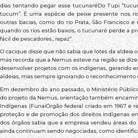
dias tentando pegar esse tucunaréDo Tupi “tucun
tucum”. É uma espécie de peixe presente nos ri
outras bacias, como do rio Prata, São Francisco e
quando os rios estão baixos, o tucunaré perde a p
fácil de pescadores., rapaz”.
O cacique disse que não sabia que lotes da aldeia 
mas recorda que a Nemus esteve na região se diz
desenvolver projetos com os indígenas, gerando 
aldeias, mas sempre ignorando o reconhecimento do 
Em dezembro do ano passado, o Ministério Públi
do projeto da Nemus, orientação também encamin
Indígenas (FunaiÓrgão federal criado em 1967 e r
proteção e de promoção dos direitos indígenas em
dos órgãos sabia que a empresa vendeu áreas do 
ainda continuam sendo negociadas, como identific