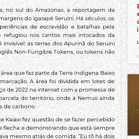
us, no sul do Amazonas, a reportagem da
argens do igarapé Seruini. Há séculos, os
xperiências de escravidão e batalhas pela
e refugiou nos cantos mais intocados da
L
invisível: as terras dos Apurinã do Seruini
nglês Non-Fungible Tokens, ou tokens não
6
área que faz parte da Terra Indígena Baixo
arcação. A área foi dividida em lotes de
ço de 2022 na internet com a promessa de
arcela do território, onde a Nemus ainda
os de carbono.
 Kaiaxi fez questão de se fazer percebido
e flecha e demonstrando que está sempre
ava mesmo atrás de comida: “Eu tô há dois