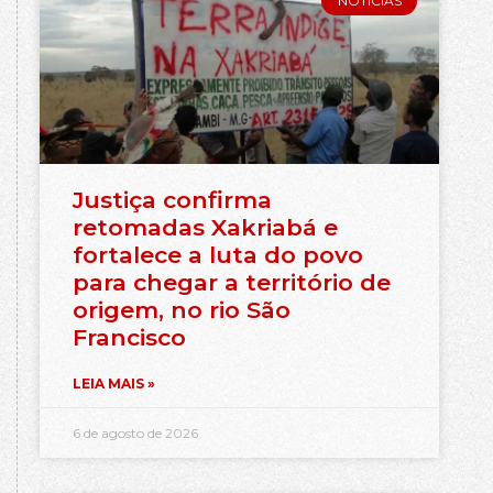
NOTÍCIAS
Justiça confirma
retomadas Xakriabá e
fortalece a luta do povo
para chegar a território de
origem, no rio São
Francisco
LEIA MAIS »
6 de agosto de 2026