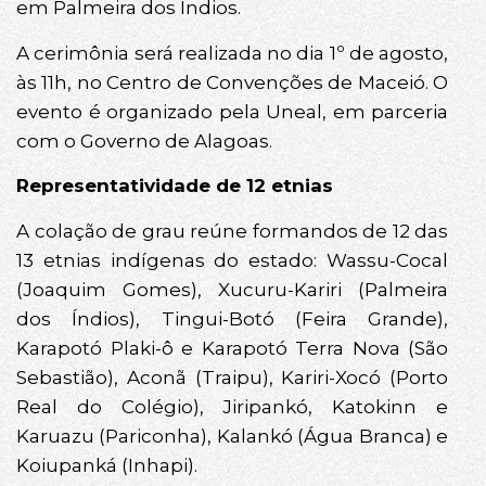
em Palmeira dos Índios.
A cerimônia será realizada no dia 1º de agosto,
às 11h, no Centro de Convenções de Maceió. O
evento é organizado pela Uneal, em parceria
com o Governo de Alagoas.
Representatividade de 12 etnias
A colação de grau reúne formandos de 12 das
13 etnias indígenas do estado: Wassu-Cocal
(Joaquim Gomes), Xucuru-Kariri (Palmeira
dos Índios), Tingui-Botó (Feira Grande),
Karapotó Plaki-ô e Karapotó Terra Nova (São
Sebastião), Aconã (Traipu), Kariri-Xocó (Porto
Real do Colégio), Jiripankó, Katokinn e
Karuazu (Pariconha), Kalankó (Água Branca) e
Koiupanká (Inhapi).