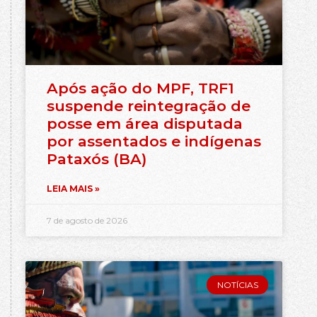
Após ação do MPF, TRF1
suspende reintegração de
posse em área disputada
por assentados e indígenas
Pataxós (BA)
LEIA MAIS »
7 de agosto de 2026
NOTÍCIAS