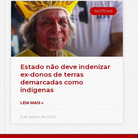
NOTÍCIAS
Estado não deve indenizar
ex-donos de terras
demarcadas como
indígenas
LEIA MAIS »
6 de agosto de 2026