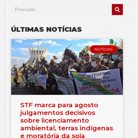
ÚLTIMAS NOTÍCIAS
NOTÍCIAS
STF marca para agosto
julgamentos decisivos
sobre licenciamento
ambiental, terras indígenas
e moratória da soja