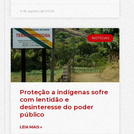
4 de agosto de 2026
NOTÍCIAS
Proteção a indígenas sofre
com lentidão e
desinteresse do poder
público
LEIA MAIS »