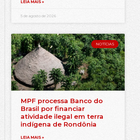
LEIA MAIS »
5 de agosto de 2026
NOTÍCIAS
MPF processa Banco do
Brasil por financiar
atividade ilegal em terra
indígena de Rondônia
LEIA MAIS »