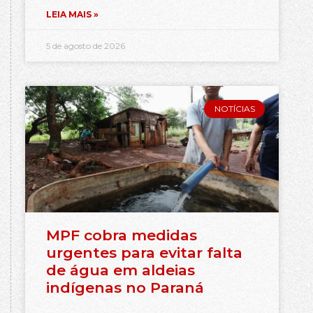
LEIA MAIS »
5 de agosto de 2026
NOTÍCIAS
MPF cobra medidas
urgentes para evitar falta
de água em aldeias
indígenas no Paraná