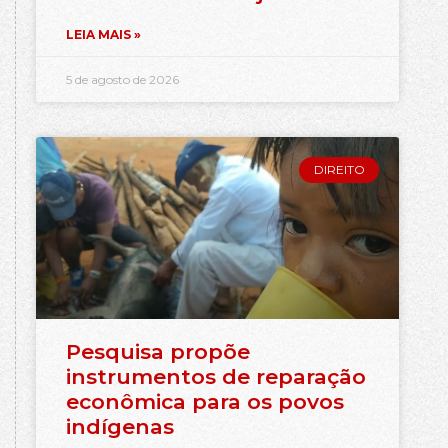
LEIA MAIS »
5 de agosto de 2026
DIREITO
Pesquisa propõe
instrumentos de reparação
econômica para os povos
indígenas