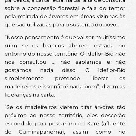
parceiros, a carta reclama da falta de consulta
sobre a concessão florestal e fala do temor
pela retirada de árvores em áreas vizinhas às
que são utilizadas para o sustento do povo.
“Nosso pensamento é que vai ser muitíssimo
ruim se os brancos abrirem estrada no
entorno do nosso território. O Ideflor-Bio não
nos consultou … não sabíamos e não
gostamos nada disso. O Ideflor-Bio
simplesmente pretende liberar os
madeireiros e isso não é nada bom”, dizem as
lideranças na carta.
“Se os madeireiros vierem tirar árvores tão
próximo ao nosso território, eles descerão
escondido para pescar no rio Kare (afluente
do Cuminapanema), assim como no