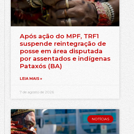
Após ação do MPF, TRF1
suspende reintegração de
posse em área disputada
por assentados e indígenas
Pataxós (BA)
LEIA MAIS »
7 de agosto de 2026
NOTÍCIAS