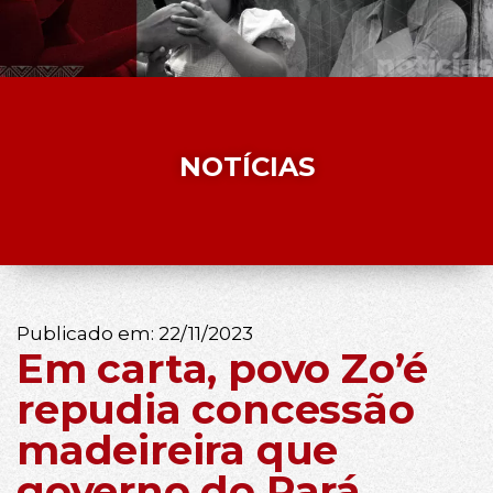
NOTÍCIAS
Publicado em:
22/11/2023
Em carta, povo Zo’é
repudia concessão
madeireira que
governo do Pará