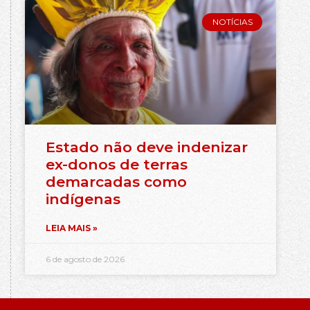
NOTÍCIAS
Estado não deve indenizar
ex-donos de terras
demarcadas como
indígenas
LEIA MAIS »
6 de agosto de 2026