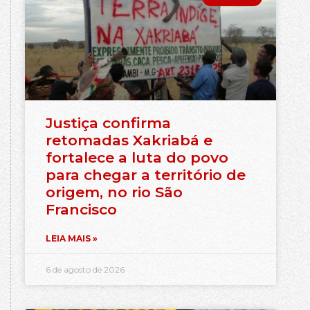
Justiça confirma
retomadas Xakriabá e
fortalece a luta do povo
para chegar a território de
origem, no rio São
Francisco
LEIA MAIS »
6 de agosto de 2026