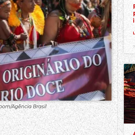
L
7
bom/Agência Brasil