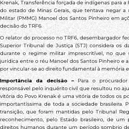
Krenak, Transferência forçada de indígenas para a
do estado de Minas Gerais, que tentava negar a r
Militar (PMMG) Manoel dos Santos Pinheiro em açõe
decisão do TRF6.
O relator do processo no TRF6, desembargador fed
Superior Tribunal de Justiça (STJ) considera os 
durante o regime militar imprescritível, no que
jurídica entre o réu Manoel dos Santos Pinheiro e a
por vincular-se ao direito fundamental à memória e
Importância da decisão –
Para o procurador
responsável pelo inquérito civil que resultou no aju
vitória do Povo Krenak é uma vitória de todos os
importantíssima de toda a sociedade brasileira. 
transição, que foram mantidas pelo Tribunal Reg
reconhecimento, pelo Estado brasileiro, de um 
direitos humanos durante um período sombrio de 