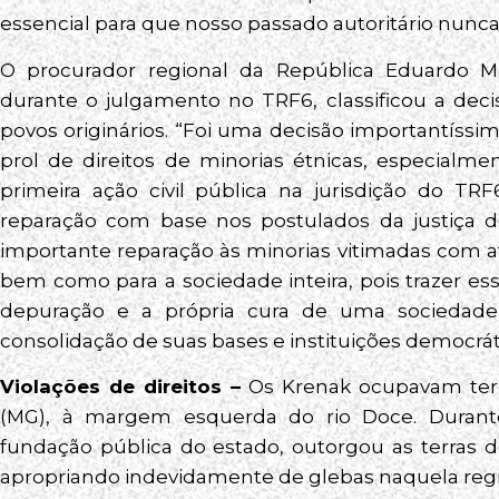
essencial para que nosso passado autoritário nunca
O procurador regional da República Eduardo 
durante o julgamento no TRF6, classificou a dec
povos originários. “Foi uma decisão importantíss
prol de direitos de minorias étnicas, especialm
primeira ação civil pública na jurisdição do 
reparação com base nos postulados da justiça d
importante reparação às minorias vitimadas com a
bem como para a sociedade inteira, pois trazer e
depuração e a própria cura de uma sociedade
consolidação de suas bases e instituições democráti
Violações de direitos –
Os Krenak ocupavam terr
(MG), à margem esquerda do rio Doce. Durante
fundação pública do estado, outorgou as terras d
apropriando indevidamente de glebas naquela regi