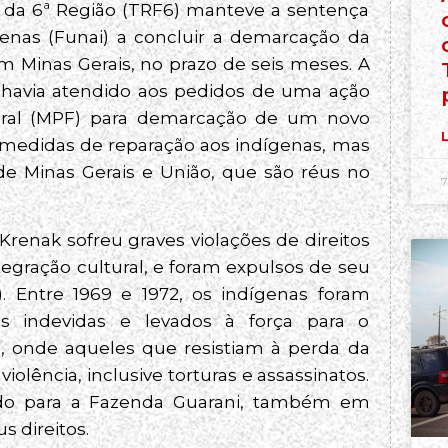
 da 6ª Região (TRF6) manteve a sentença
enas (Funai) a concluir a demarcação da
em Minas Gerais, no prazo de seis meses. A
l havia atendido aos pedidos de uma ação
ederal (MPF) para demarcação de um novo
L
s medidas de reparação aos indígenas, mas
de Minas Gerais e União, que são réus no
7
renak sofreu graves violações de direitos
egração cultural, e foram expulsos de seu
G). Entre 1969 e 1972, os indígenas foram
es indevidas e levados à força para o
io, onde aqueles que resistiam à perda da
olência, inclusive torturas e assassinatos.
ado para a Fazenda Guarani, também em
s direitos.