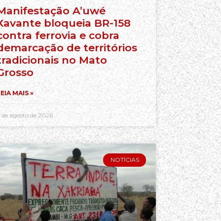
Manifestação A’uwé
Xavante bloqueia BR-158
contra ferrovia e cobra
demarcação de territórios
tradicionais no Mato
Grosso
EIA MAIS »
 de agosto de 2026
NOTÍCIAS