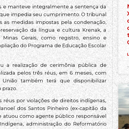
s e manteve integralmente a sentença da
o que impedia seu cumprimento. O tribunal
 as medidas impostas pela condenação,
eservação da língua e cultura Krenak, a
Minas Gerais, como registro, ensino e
mpliação do Programa de Educação Escolar
L
u a realização de cerimônia pública de
7
lizada pelos três réus, em 6 meses, com
A União também terá que disponibilizar
 prazo.
 réus por violações de direitos indígenas,
Manoel dos Santos Pinheiro (ex-capitão da
le atuou como agente público responsável
l Indígena, administração do Reformatório