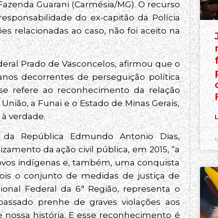
 Fazenda Guarani (Carmésia/MG). O recurso
esponsabilidade do ex-capitão da Polícia
s relacionadas ao caso, não foi aceito na
eral Prado de Vasconcelos, afirmou que o
danos decorrentes de perseguição política
 se refere ao reconhecimento da relação
 União, a Funai e o Estado de Minas Gerais,
 à verdade.
L
 da República Edmundo Antonio Dias,
6
izamento da ação civil pública, em 2015, “a
 povos indígenas e, também, uma conquista
Pois o conjunto de medidas de justiça de
ional Federal da 6ª Região, representa o
passado prenhe de graves violações aos
nossa história. E esse reconhecimento é