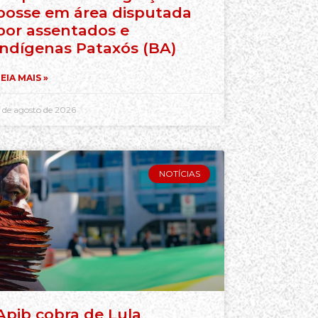
posse em área disputada
por assentados e
indígenas Pataxós (BA)
EIA MAIS »
 de agosto de 2026
NOTÍCIAS
Apib cobra de Lula