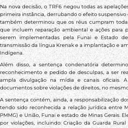
Na nova decisão, o TRF6 negou todas as apelaçõe
primeira instância, derrubando o efeito suspensiv
também determinou que os réus cumpram todas
que incluem reparação ambiental e ações para pr
serem implementadas pela Funai e Estado de 
transmissão da língua Krenak e a implantação e a
Indígena.
Além disso, a sentença condenatória determino
reconhecimento e pedido de desculpas, a ser rea
ampla divulgação na mídia e canais oficiais. 
documentos sobre violações de direitos, no mesmo
A sentença contém, ainda, a responsabilização dos
tendo sido reconhecida a relação jurídica entre 
PMMG) e União, Funai e estado de Minas Gerais. E
por violações, incluindo: Criação da Guarda Rura