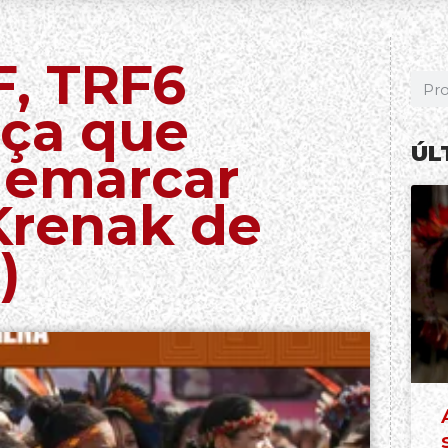
, TRF6
ça que
ÚL
demarcar
Krenak de
)