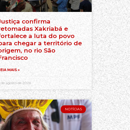
Justiça confirma
retomadas Xakriabá e
fortalece a luta do povo
para chegar a território de
origem, no rio São
Francisco
EIA MAIS »
 de agosto de 2026
NOTÍCIAS