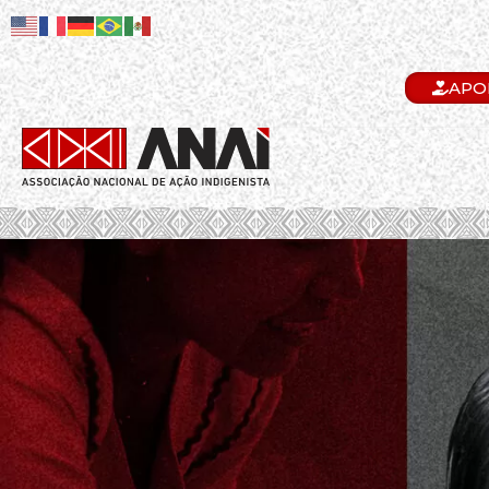
APO
.