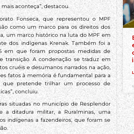
 mais aconteça”, destacou.
Morato Fonseca, que representou o MPF
isão como um marco para os direitos dos
ima, um marco histórico na luta do MPF em
ente dos indígenas Krenak. Também foi a
TRF6 em que foram propostas medidas de
e transição. A condenação se traduz em
tos cruéis e desumanos narrados na ação,
L
sses fatos à memória é fundamental para a
 que pretende trilhar um processo de
6
cas”, concluiu.
as situadas no município de Resplendor
 a ditadura militar, a Ruralminas, uma
os indígenas a fazendeiros, que foram se
ão.