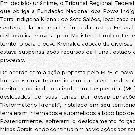
Em decisão unânime, o Tribunal Regional Federal
que obriga a Fundação Nacional dos Povos Indíg
Terra Indígena Krenak de Sete Salões, localizada 
sentença da primeira instância da Justiça Federa
civil pública movida pelo Ministério Público F
território para o povo Krenak e adoção de diversa
estava suspensa após recursos da Funai, estado 
processo.
De acordo com a ação proposta pelo MPF, o povo K
humanos durante o regime militar, além de desint
território original, localizado em Resplendor (M
deslocados de suas terras por desapropriaçõ
“Reformatório Krenak”, instalado em seu territór
terra eram internados e submetidos a todo tipo de vi
Posteriormente, sofreram o deslocamento forç
Minas Gerais, onde continuaram as violações aos seu