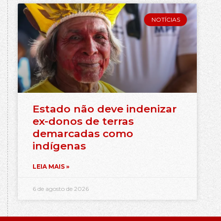
NOTÍCIAS
Estado não deve indenizar
ex-donos de terras
demarcadas como
indígenas
LEIA MAIS »
6 de agosto de 2026