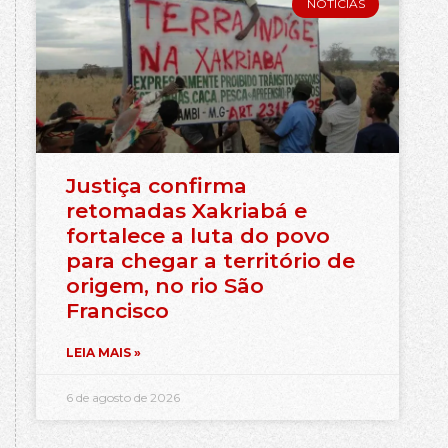
NOTÍCIAS
Justiça confirma
retomadas Xakriabá e
fortalece a luta do povo
para chegar a território de
origem, no rio São
Francisco
LEIA MAIS »
6 de agosto de 2026