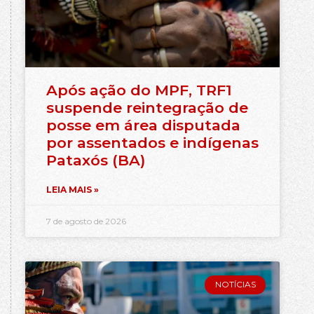
Após ação do MPF, TRF1
suspende reintegração de
posse em área disputada
por assentados e indígenas
Pataxós (BA)
LEIA MAIS »
7 de agosto de 2026
NOTÍCIAS