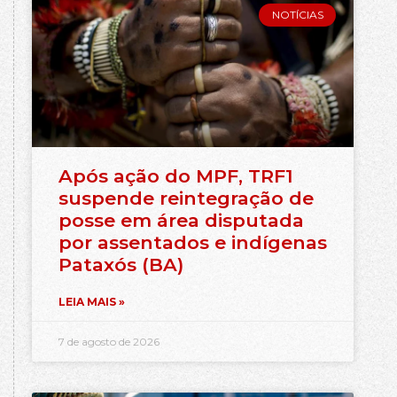
NOTÍCIAS
Após ação do MPF, TRF1
suspende reintegração de
posse em área disputada
por assentados e indígenas
Pataxós (BA)
LEIA MAIS »
7 de agosto de 2026