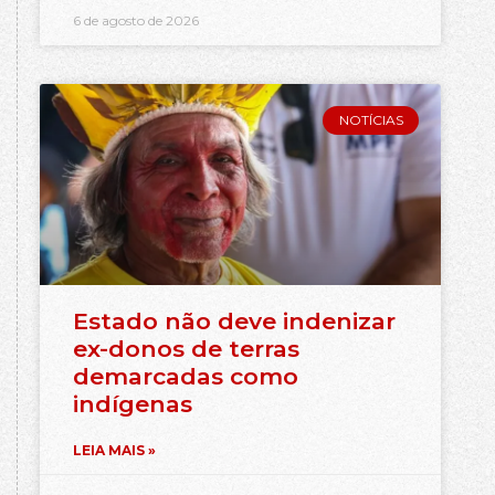
6 de agosto de 2026
NOTÍCIAS
Estado não deve indenizar
ex-donos de terras
demarcadas como
indígenas
LEIA MAIS »