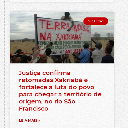
NOTÍCIAS
Justiça confirma
retomadas Xakriabá e
fortalece a luta do povo
para chegar a território de
origem, no rio São
Francisco
LEIA MAIS »