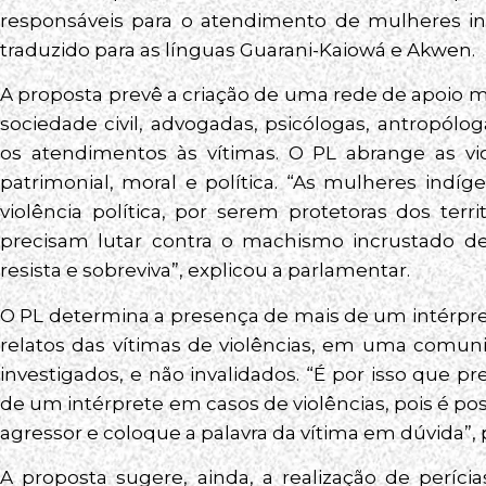
responsáveis para o atendimento de mulheres indí
traduzido para as línguas Guarani-Kaiowá e Akwen.
A proposta prevê a criação de uma rede de apoio 
sociedade civil, advogadas, psicólogas, antropólo
os atendimentos às vítimas. O PL abrange as violê
patrimonial, moral e política. “As mulheres indí
violência política, por serem protetoras dos terr
precisam lutar contra o machismo incrustado 
resista e sobreviva”, explicou a parlamentar.
O PL determina a presença de mais de um intérpre
relatos das vítimas de violências, em uma comun
investigados, e não invalidados. “É por isso que 
de um intérprete em casos de violências, pois é p
agressor e coloque a palavra da vítima em dúvida”, 
A proposta sugere, ainda, a realização de períc