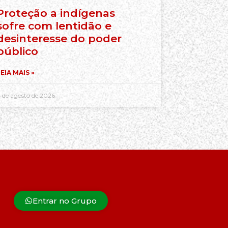
Proteção a indígenas
sofre com lentidão e
desinteresse do poder
público
EIA MAIS »
 de agosto de 2026
Entrar no Grupo