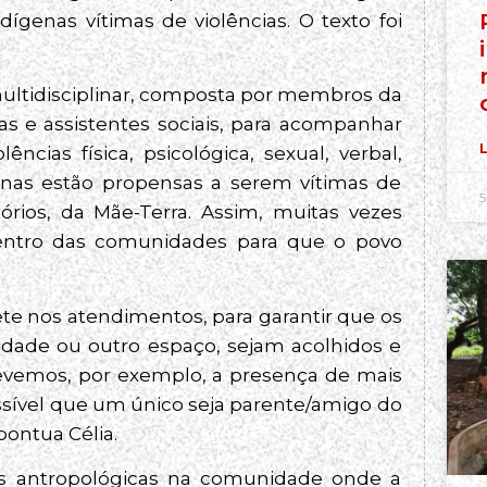
genas vítimas de violências. O texto foi
multidisciplinar, composta por membros da
gas e assistentes sociais, para acompanhar
L
ncias física, psicológica, sexual, verbal,
genas estão propensas a serem vítimas de
5
itórios, da Mãe-Terra. Assim, muitas vezes
dentro das comunidades para que o povo
te nos atendimentos, para garantir que os
idade ou outro espaço, sejam acolhidos e
prevemos, por exemplo, a presença de mais
ossível que um único seja parente/amigo do
pontua Célia.
ias antropológicas na comunidade onde a