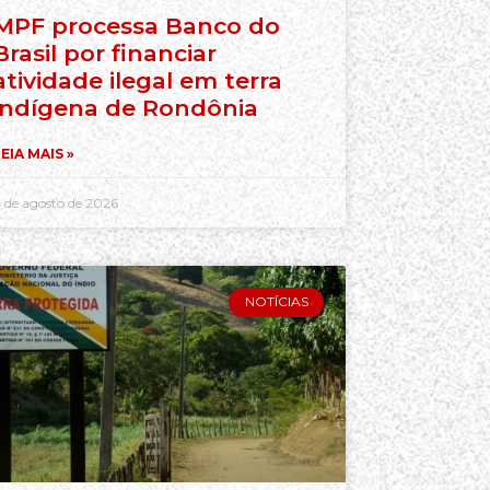
MPF processa Banco do
Brasil por financiar
atividade ilegal em terra
indígena de Rondônia
EIA MAIS »
 de agosto de 2026
NOTÍCIAS