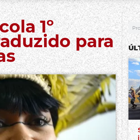
ola 1º
traduzido para
ÚL
as