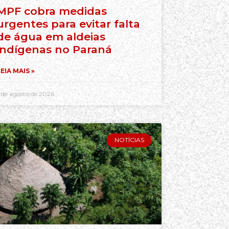
MPF cobra medidas
urgentes para evitar falta
de água em aldeias
indígenas no Paraná
EIA MAIS »
 de agosto de 2026
NOTÍCIAS