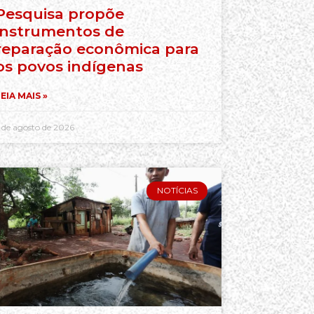
Pesquisa propõe
instrumentos de
reparação econômica para
os povos indígenas
EIA MAIS »
 de agosto de 2026
NOTÍCIAS