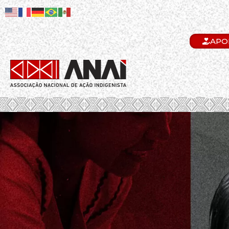
APO
.