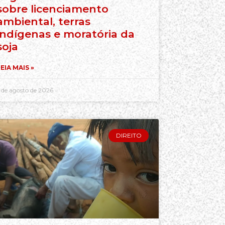
sobre licenciamento
ambiental, terras
indígenas e moratória da
soja
EIA MAIS »
 de agosto de 2026
DIREITO