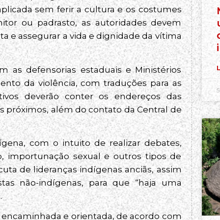
 aplicada sem ferir a cultura e os costumes
itor ou padrasto, as autoridades devem
ta e assegurar a vida e dignidade da vítima
L
 as defensorias estaduais e Ministérios
mento da violência, com traduções para as
5
ativos deverão conter os endereços das
s próximos, além do contato da Central de
ena, com o intuito de realizar debates,
o, importunação sexual e outros tipos de
scuta de lideranças indígenas anciãs, assim
stas não-indígenas, para que “haja uma
.
á encaminhada e orientada, de acordo com