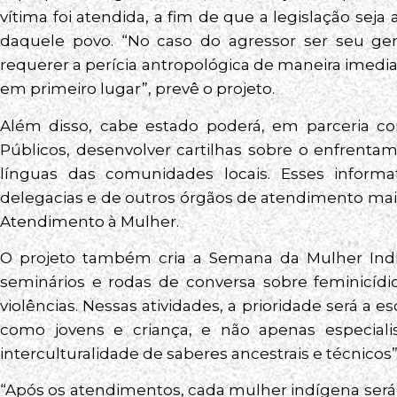
vítima foi atendida, a fim de que a legislação seja
daquele povo. “No caso do agressor ser seu gen
requerer a perícia antropológica de maneira imedia
em primeiro lugar”, prevê o projeto.
Além disso, cabe estado poderá, em parceria com
Públicos, desenvolver cartilhas sobre o enfrenta
línguas das comunidades locais. Esses inform
delegacias e de outros órgãos de atendimento mai
Atendimento à Mulher.
O projeto também cria a Semana da Mulher Indíg
seminários e rodas de conversa sobre feminicídi
violências. Nessas atividades, a prioridade será a e
como jovens e criança, e não apenas especiali
interculturalidade de saberes ancestrais e técnicos”
“Após os atendimentos, cada mulher indígena ser