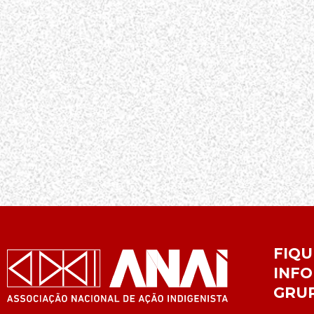
FIQU
INFO
GRU