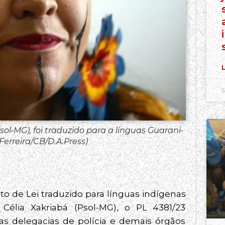
L
5
ol-MG), foi traduzido para a línguas Guarani-
Ferreira/CB/D.A.Press)
o de Lei traduzido para línguas indígenas
 Célia Xakriabá (Psol-MG), o PL 4381/23
s delegacias de polícia e demais órgãos