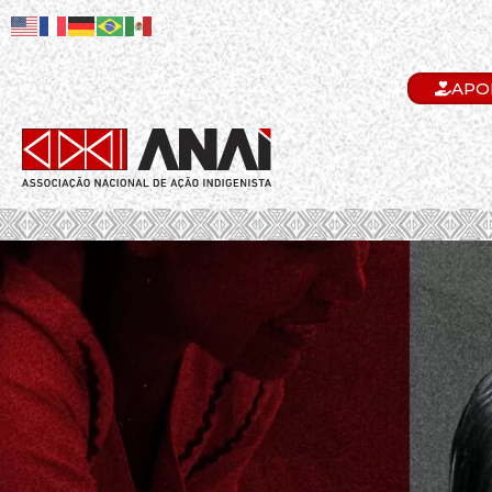
APO
.