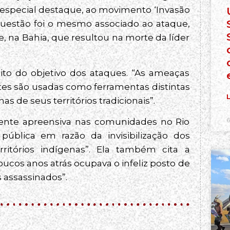
especial destaque, ao movimento ‘Invasão
estão foi o mesmo associado ao ataque,
, na Bahia, que resultou na morte da líder
eito do objetivo dos ataques. “As ameaças
rentes são usadas como ferramentas distintas
L
s de seus territórios tradicionais”.
6
mente apreensiva nas comunidades no Rio
ública em razão da invisibilização dos
itórios indígenas”. Ela também cita a
ucos anos atrás ocupava o infeliz posto de
assassinados”.