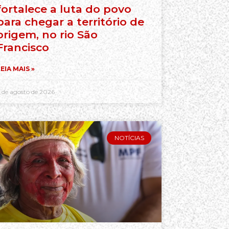
fortalece a luta do povo
para chegar a território de
origem, no rio São
Francisco
EIA MAIS »
 de agosto de 2026
NOTÍCIAS