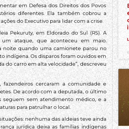
amentar em Defesa dos Direitos dos Povos
istérios diferentes. Ela também cobrou a
ações do Executivo para lidar com a crise.
deia Pekuruty, em Eldorado do Sul (RS). A
L
o um ataque, que aconteceu em maio.
era noite quando uma camionete parou no
6
 indígena. Os disparos foram ouvidos em
a do carro em alta velocidade”, descreveu
i, fazendeiros cercaram a comunidade e
tes. De acordo com a deputada, o último
timas seguem sem atendimento médico, e a
uras para patrulhar o local.
 situações: nenhuma das aldeias teve ainda
nça jurídica deixa as famílias indígenas