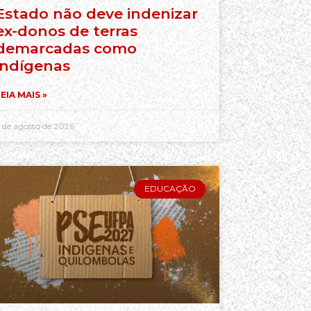
Estado não deve indenizar
ex-donos de terras
demarcadas como
indígenas
EIA MAIS »
 de agosto de 2026
EDUCAÇÃO