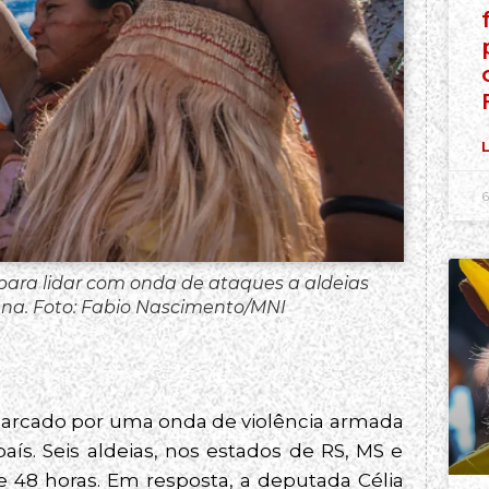
L
6
ara lidar com onda de ataques a aldeias
ana. Foto: Fabio Nascimento/MNI
oi marcado por uma onda de violência armada
ís. Seis aldeias, nos estados de RS, MS e
48 horas. Em resposta, a deputada Célia