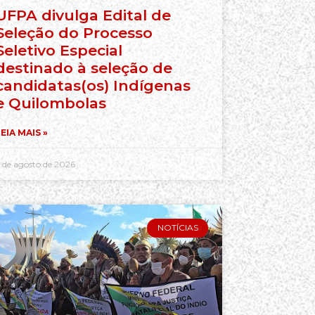
UFPA divulga Edital de
Seleção do Processo
Seletivo Especial
destinado à seleção de
candidatas(os) Indígenas
e Quilombolas
EIA MAIS »
 de agosto de 2026
NOTÍCIAS