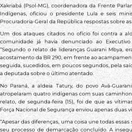
Xakriabá (Psol-MG), coordenadora da Frente Parl
Indígenas, oficiou o presidente Lula e seis min
Procuradoria-Geral da República respostas sobre as 
Um dos ataques citados no ofício foi contra a al
comunidade já havia denunciado ao Executiv
“Segundo o relato de lideranças Guarani Mbya, 
acostamento da BR 290, em frente ao acampamento
seguida, sucedidos, em poucos segundos, pela saíd
a deputada sobre o último atentado.
No Paraná, a aldeia Tatury, do povo Avá-Guaran
atropelaram quatro indígenas com suas caminhone
relato, de segunda-feira (15), foi de que as ví
Força Nacional de Segurança enviou apenas duas viat
“Apesar das diferenças, uma coisa une todas essas
seu processo de demarcação concluído. A insegura