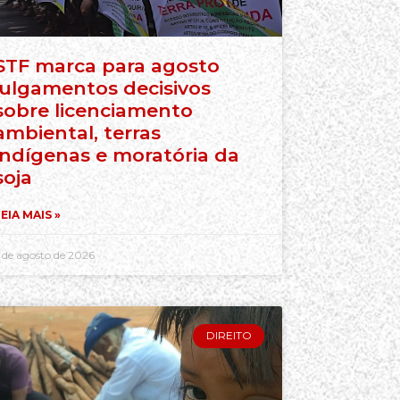
STF marca para agosto
julgamentos decisivos
sobre licenciamento
ambiental, terras
indígenas e moratória da
soja
EIA MAIS »
 de agosto de 2026
DIREITO