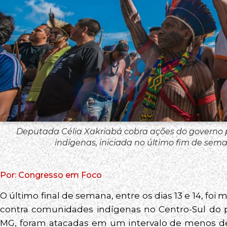
Deputada Célia Xakriabá cobra ações do governo p
indígenas, iniciada no último fim de sem
Por: Congresso em Foco
O último final de semana, entre os dias 13 e 14, f
contra comunidades indígenas no Centro-Sul do pa
MG, foram atacadas em um intervalo de menos de 