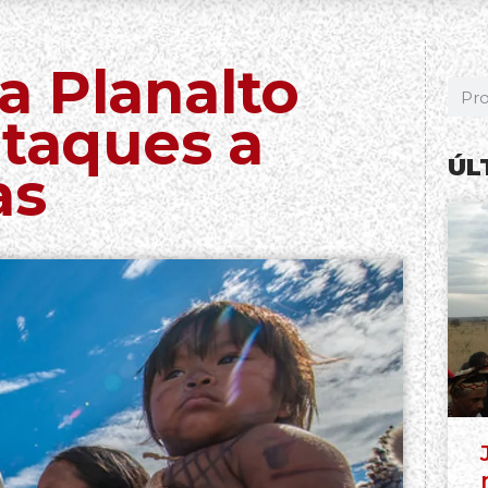
a Planalto
ataques a
ÚL
as