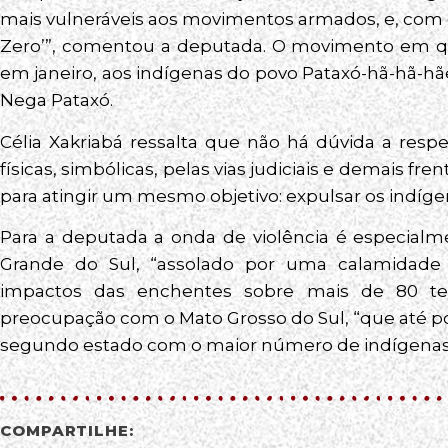
mais vulneráveis aos movimentos armados, e, com 
Zero’”, comentou a deputada. O movimento em qu
em janeiro, aos indígenas do povo Pataxó-hã-hã-hãe
Nega Pataxó.
Célia Xakriabá ressalta que não há dúvida a resp
físicas, simbólicas, pelas vias judiciais e demais f
para atingir um mesmo objetivo: expulsar os indígena
Para a deputada a onda de violência é especial
Grande do Sul, “assolado por uma calamidade p
impactos das enchentes sobre mais de 80 terr
preocupação com o Mato Grosso do Sul, “que até po
segundo estado com o maior número de indígenas 
COMPARTILHE: