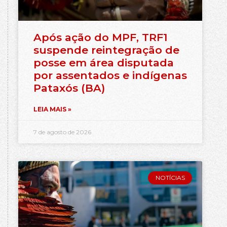
Após ação do MPF, TRF1
suspende reintegração de
posse em área disputada
por assentados e indígenas
Pataxós (BA)
LEIA MAIS »
7 de agosto de 2026
NOTÍCIAS