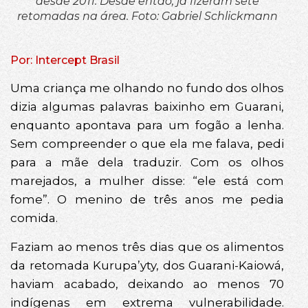
desde 2011. Desde então, já fizeram sete
retomadas na área. Foto: Gabriel Schlickmann
Por: Intercept Brasil
Uma criança me olhando no fundo dos olhos
dizia algumas palavras baixinho em Guarani,
enquanto apontava para um fogão a lenha.
Sem compreender o que ela me falava, pedi
para a mãe dela traduzir. Com os olhos
marejados, a mulher disse: “ele está com
fome”. O menino de três anos me pedia
comida.
Faziam ao menos três dias que os alimentos
da retomada Kurupa’yty, dos Guarani-Kaiowá,
haviam acabado, deixando ao menos 70
indígenas em extrema vulnerabilidade.