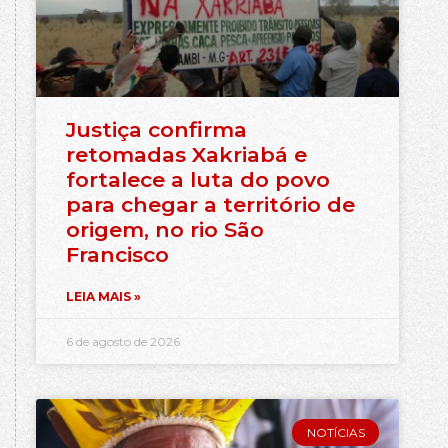
Justiça confirma
retomadas Xakriabá e
fortalece a luta do povo
para chegar a território de
origem, no rio São
Francisco
LEIA MAIS »
6 de agosto de 2026
NOTÍCIAS