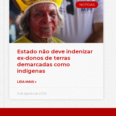
NOTÍCIAS
Estado não deve indenizar
ex-donos de terras
demarcadas como
indígenas
LEIA MAIS »
6 de agosto de 2026