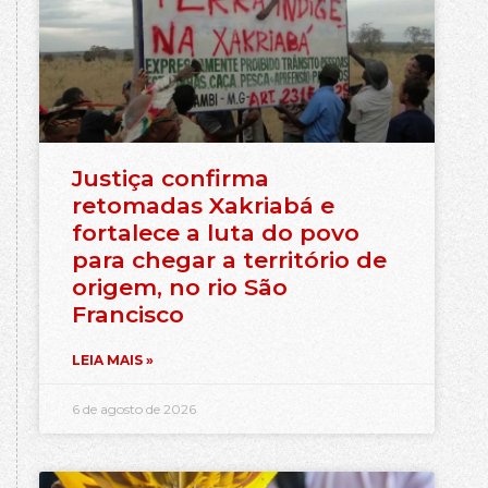
Justiça confirma
retomadas Xakriabá e
fortalece a luta do povo
para chegar a território de
origem, no rio São
Francisco
LEIA MAIS »
6 de agosto de 2026