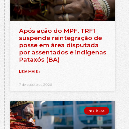
Após ação do MPF, TRF1
suspende reintegração de
posse em área disputada
por assentados e indígenas
Pataxós (BA)
LEIA MAIS »
7 de agosto de 2026
NOTÍCIAS