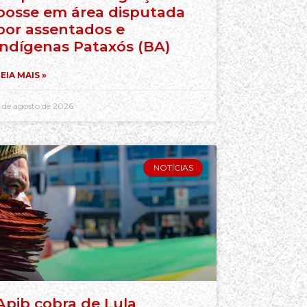
posse em área disputada
por assentados e
indígenas Pataxós (BA)
EIA MAIS »
 de agosto de 2026
NOTÍCIAS
Apib cobra de Lula