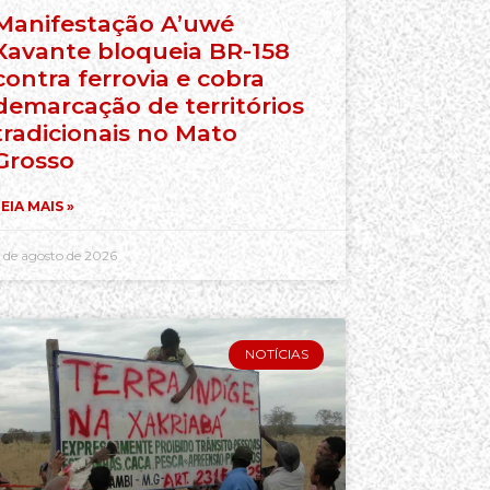
Manifestação A’uwé
Xavante bloqueia BR-158
contra ferrovia e cobra
demarcação de territórios
tradicionais no Mato
Grosso
EIA MAIS »
 de agosto de 2026
NOTÍCIAS