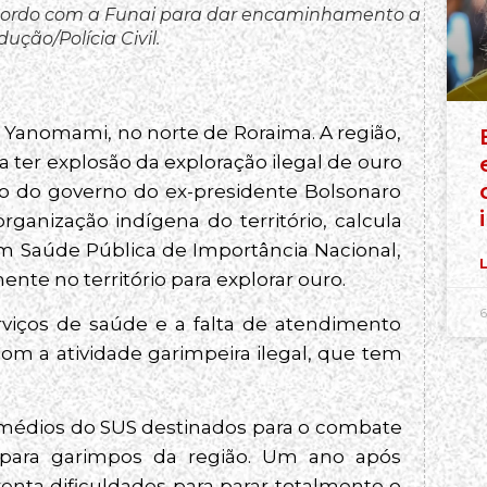
ordo com a Funai para dar encaminhamento a
ução/Polícia Civil.
 Yanomami, no norte de Roraima. A região,
a ter explosão da exploração ilegal de ouro
ão do governo do ex-presidente Bolsonaro
rganização indígena do território, calcula
m Saúde Pública de Importância Nacional,
L
nte no território para explorar ouro.
6
rviços de saúde e a falta de atendimento
om a atividade garimpeira ilegal, que tem
emédios do SUS destinados para o combate
 para garimpos da região. Um ano após
enta dificuldades para parar totalmente o