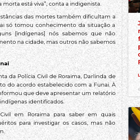
orta está viva”, conta a indigenista.
nstâncias das mortes também dificultam a
nai só tomou conhecimento da situação a
lguns [indígenas] nós sabemos que não
tamento na cidade, mas outros não sabemos
unai
L
ta da Polícia Civil de Roraima, Darlinda de
o do acordo estabelecido com a Funai. À
6
nformou que deve apresentar um relatório
ndígenas identificados.
 Civil em Roraima para saber em quais
éritos para investigar os casos, mas não
m.