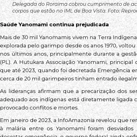
Delegada do Roraima cobrou cumprimento de ac
corpos que estão no IML de Boa Vista. Foto: Reprod
Saúde Yanomami continua prejudicada
Mais de 30 mil Yanomamis vivem na Terra Indígena
explorada pelo garimpo desde os anos 1970, voltou 
nos últimos anos, principalmente durante a gest
(PL). A Hutukara Associação Yanomami, principal o
que até 2023, quando foi decretada Emergência e
cerca de 20 mil garimpeiros tinham entrado ilegalme
As lideranças afirmam que a precarização dos se
adequado aos indígenas está diretamente ligada c
provocado conflitos e mortes.
Em janeiro de 2023, a InfoAmazonia revelou que r
à malária entre os Yanomami foram desviados
decretar emergência, o governo federal ainda enfr