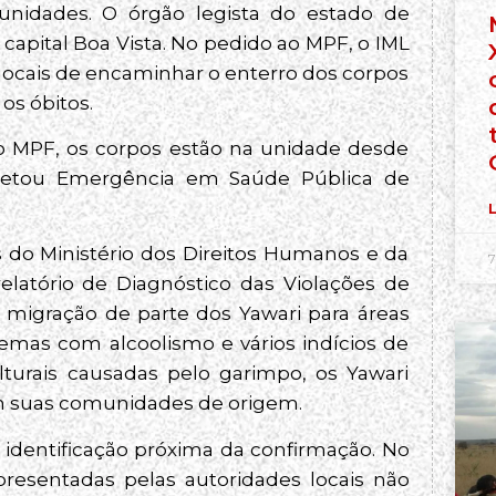
unidades. O órgão legista do estado de
capital Boa Vista. No pedido ao MPF, o IML
locais de encaminhar o enterro dos corpos
s óbitos.
 MPF, os corpos estão na unidade desde
cretou Emergência em Saúde Pública de
L
es do Ministério dos Direitos Humanos e da
7
latório de Diagnóstico das Violações de
 migração de parte dos Yawari para áreas
lemas com alcoolismo e vários indícios de
turais causadas pelo garimpo, os Yawari
 em suas comunidades de origem.
identificação próxima da confirmação. No
resentadas pelas autoridades locais não