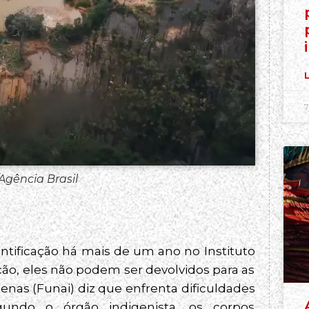
L
7
Agência Brasil
tificação há mais de um ano no Instituto
ão, eles não podem ser devolvidos para as
enas (Funai) diz que enfrenta dificuldades
gundo o órgão indigenista, os corpos