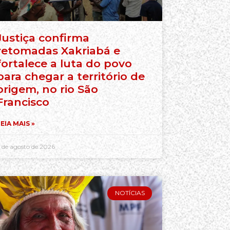
Justiça confirma
retomadas Xakriabá e
fortalece a luta do povo
para chegar a território de
origem, no rio São
Francisco
EIA MAIS »
 de agosto de 2026
NOTÍCIAS