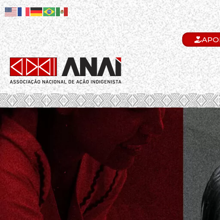
APO
.