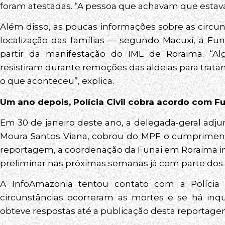
foram atestadas. “A pessoa que achavam que estava m
Além disso, as poucas informações sobre as circu
localização das famílias — segundo Macuxi, a Fu
partir da manifestação do IML de Roraima. “A
resistiram durante remoções das aldeias para tra
o que aconteceu”, explica.
Um ano depois, Polícia Civil cobra acordo com F
Em 30 de janeiro deste ano, a delegada-geral adjun
Moura Santos Viana, cobrou do MPF o cumpriment
reportagem, a coordenação da Funai em Roraima i
preliminar nas próximas semanas já com parte dos i
A InfoAmazonia tentou contato com a Polícia
circunstâncias ocorreram as mortes e se há inqu
obteve respostas até a publicação desta reportage