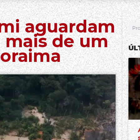
mi aguardam
á mais de um
ÚL
Roraima