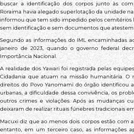
buscar a identificação dos corpos junto às com
Roraima havia alegado superlotação da unidade na 
informou que tem sido impedido pelos cemitérios 
sem identificação e sem documentos que atestem o
Segundo as informações do IML encaminhadas ao
janeiro de 2023, quando o governo federal de
Importância Nacional.
A realidade dos Yawari foi registrada pelas equip
Cidadania que atuam na missão humanitária. O re
direitos do Povo Yanomami do órgão identificou a
urbanas, a dificuldade dessa convivência, os prob
outros crimes e violações. Após as mudanças cul
deixaram de realizar rituais fúnebres tradicionais
Macuxi diz que ao menos dois corpos estão com a 
entanto, em um terceiro caso, as informações ap