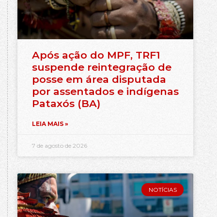
Após ação do MPF, TRF1
suspende reintegração de
posse em área disputada
por assentados e indígenas
Pataxós (BA)
LEIA MAIS »
7 de agosto de 2026
NOTÍCIAS