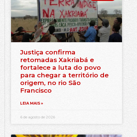
Justiça confirma
retomadas Xakriabá e
fortalece a luta do povo
para chegar a território de
origem, no rio São
Francisco
LEIA MAIS »
6 de agosto de 2026