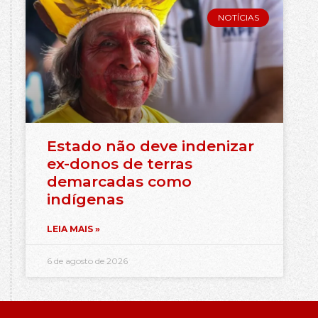
NOTÍCIAS
Estado não deve indenizar
ex-donos de terras
demarcadas como
indígenas
LEIA MAIS »
6 de agosto de 2026