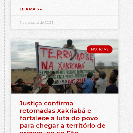
LEIA MAIS »
7 de agosto de 2026
NOTÍCIAS
Justiça confirma
retomadas Xakriabá e
fortalece a luta do povo
para chegar a território de
origem, no rio São