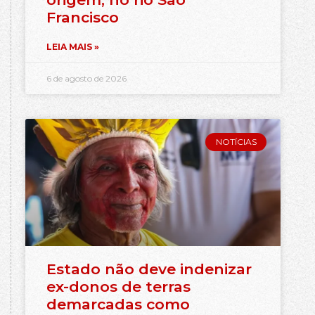
Francisco
LEIA MAIS »
6 de agosto de 2026
NOTÍCIAS
Estado não deve indenizar
ex-donos de terras
demarcadas como