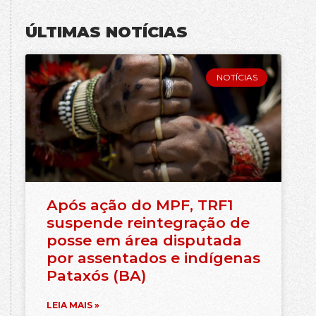
ÚLTIMAS NOTÍCIAS
NOTÍCIAS
Após ação do MPF, TRF1
suspende reintegração de
posse em área disputada
por assentados e indígenas
Pataxós (BA)
LEIA MAIS »