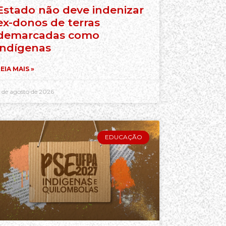
Estado não deve indenizar
ex-donos de terras
demarcadas como
indígenas
EIA MAIS »
 de agosto de 2026
EDUCAÇÃO