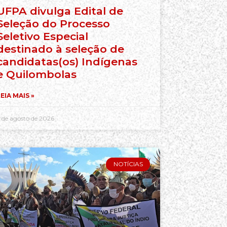
UFPA divulga Edital de
Seleção do Processo
Seletivo Especial
destinado à seleção de
candidatas(os) Indígenas
e Quilombolas
EIA MAIS »
 de agosto de 2026
NOTÍCIAS