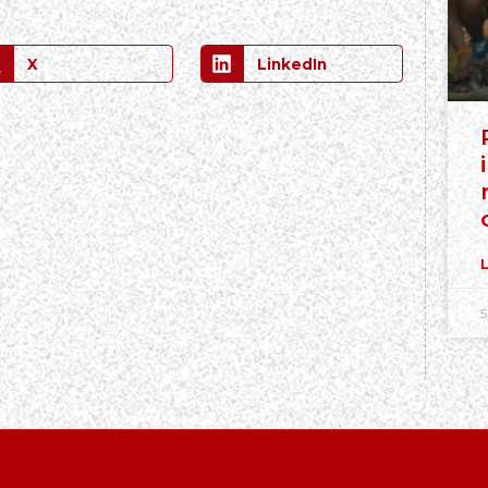
X
LinkedIn
L
5