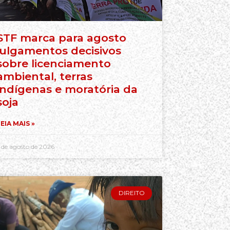
STF marca para agosto
julgamentos decisivos
sobre licenciamento
ambiental, terras
indígenas e moratória da
soja
EIA MAIS »
 de agosto de 2026
DIREITO