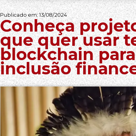
Publicado em:
13/08/2024
Conheça projet
que quer usar t
blockchain par
inclusão finance