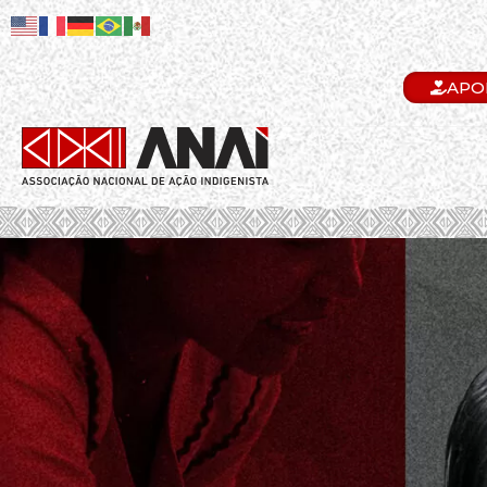
APO
.