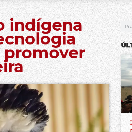
o indígena
ecnologia
ÚL
a promover
ira