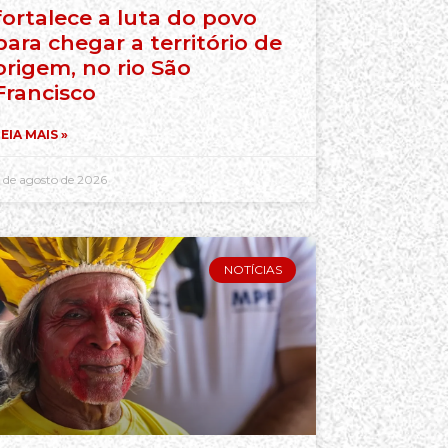
fortalece a luta do povo
para chegar a território de
origem, no rio São
Francisco
EIA MAIS »
 de agosto de 2026
NOTÍCIAS