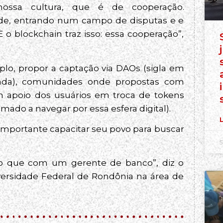
nossa cultura, que é de cooperação.
de, entrando num campo de disputas e e
 o blockchain traz isso: essa cooperação”,
plo, propor a captação via DAOs (sigla em
zada), comunidades onde propostas com
m apoio dos usuários em troca de tokens
do a navegar por essa esfera digital).
L
r importante capacitar seu povo para buscar
5
do que com um gerente de banco”, diz o
versidade Federal de Rondônia na área de