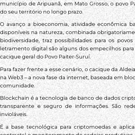
município de Aripuanã, em Mato Grosso, o povo P
do seu território no longo prazo.
O avanço a bioeconomia, atividade econômica ba
disponíveis na natureza, combinada obrigatoriame
biodiversidade, traz possibilidades para os povos
letramento digital são alguns dos empecilhos para 
cacique geral do Povo Paiter-Suruí.
Para fazer frente a esse cenário, o cacique da Ald
na Web3 – a nova fase da internet, baseada em bloc
comunidade.
Blockchain é a tecnologia de banco de dados cri
transparente e seguro de informações. São red
invioláveis.
É a base tecnológica para criptomoedas e aplica
contracts) e monitoramento de cadeias produtivas, 