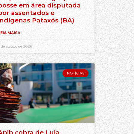
posse em área disputada
por assentados e
indígenas Pataxós (BA)
EIA MAIS »
 de agosto de 2026
NOTÍCIAS
Apib cobra de Lula