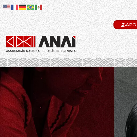
APO
.