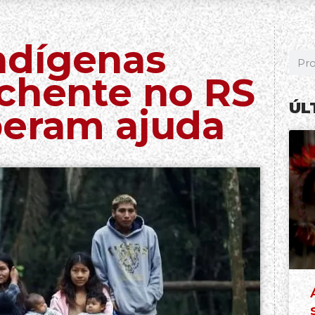
ndígenas
nchente no RS
ÚL
beram ajuda