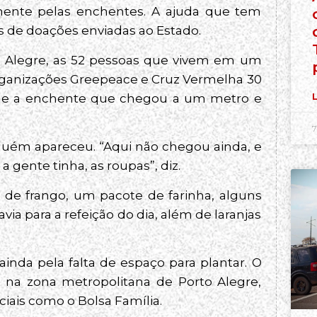
mente pelas enchentes. A ajuda que tem
s de doações enviadas ao Estado.
to Alegre, as 52 pessoas que vivem em um
rganizações Greepeace e Cruz Vermelha 30
esde a enchente que chegou a um metro e
L
7
nguém apareceu. “Aqui não chegou ainda, e
 gente tinha, as roupas”, diz.
de frango, um pacote de farinha, alguns
ia para a refeição do dia, além de laranjas
ainda pela falta de espaço para plantar. O
 na zona metropolitana de Porto Alegre,
iais como o Bolsa Família.