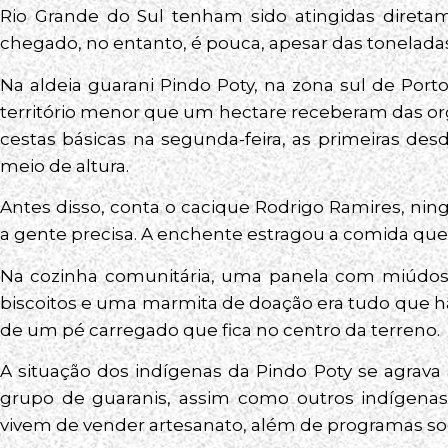
Rio Grande do Sul tenham sido atingidas direta
chegado, no entanto, é pouca, apesar das tonelada
Na aldeia guarani Pindo Poty, na zona sul de Por
território menor que um hectare receberam das o
cestas básicas na segunda-feira, as primeiras d
meio de altura.
Antes disso, conta o cacique Rodrigo Ramires, ni
a gente precisa. A enchente estragou a comida que a
Na cozinha comunitária, uma panela com miúdos 
biscoitos e uma marmita de doação era tudo que hav
de um pé carregado que fica no centro da terreno.
A situação dos indígenas da Pindo Poty se agrava 
grupo de guaranis, assim como outros indígenas
vivem de vender artesanato, além de programas soc