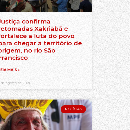
Justiça confirma
retomadas Xakriabá e
fortalece a luta do povo
para chegar a território de
origem, no rio São
Francisco
EIA MAIS »
 de agosto de 2026
NOTÍCIAS