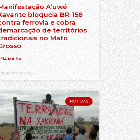
Manifestação A’uwé
Xavante bloqueia BR-158
contra ferrovia e cobra
demarcação de territórios
tradicionais no Mato
Grosso
EIA MAIS »
 de agosto de 2026
NOTÍCIAS