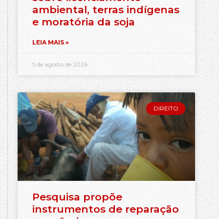
ambiental, terras indígenas
e moratória da soja
LEIA MAIS »
5 de agosto de 2026
DIREITO
Pesquisa propõe
instrumentos de reparação