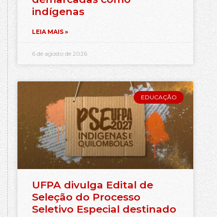
indígenas
LEIA MAIS »
6 de agosto de 2026
EDUCAÇÃO
UFPA divulga Edital de
Seleção do Processo
Seletivo Especial destinado