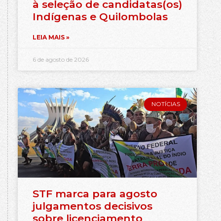
à seleção de candidatas(os)
Indígenas e Quilombolas
LEIA MAIS »
6 de agosto de 2026
NOTÍCIAS
STF marca para agosto
julgamentos decisivos
sobre licenciamento