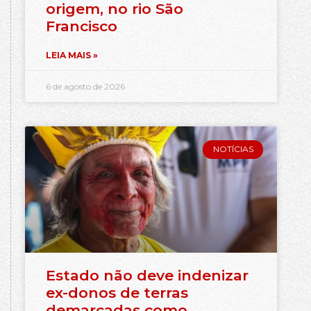
origem, no rio São
Francisco
LEIA MAIS »
6 de agosto de 2026
NOTÍCIAS
Estado não deve indenizar
ex-donos de terras
demarcadas como