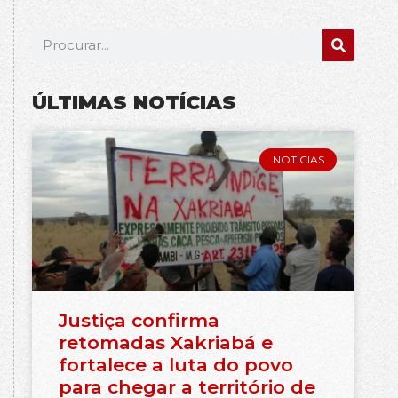
ÚLTIMAS NOTÍCIAS
NOTÍCIAS
Justiça confirma
retomadas Xakriabá e
fortalece a luta do povo
para chegar a território de