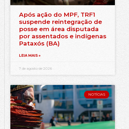
Após ação do MPF, TRF1
suspende reintegração de
posse em área disputada
por assentados e indígenas
Pataxós (BA)
LEIA MAIS »
7 de agosto de 2026
NOTÍCIAS