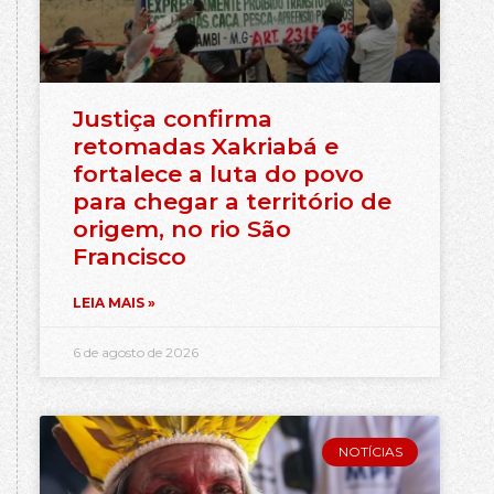
Justiça confirma
retomadas Xakriabá e
fortalece a luta do povo
para chegar a território de
origem, no rio São
Francisco
LEIA MAIS »
6 de agosto de 2026
NOTÍCIAS