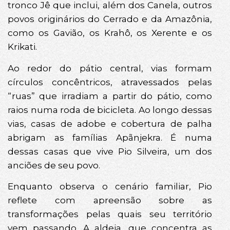
tronco Jê que inclui, além dos Canela, outros
povos originários do Cerrado e da Amazônia,
como os Gavião, os Krahô, os Xerente e os
Krikati.
Ao redor do pátio central, vias formam
círculos concêntricos, atravessados pelas
“ruas” que irradiam a partir do pátio, como
raios numa roda de bicicleta. Ao longo dessas
vias, casas de adobe e cobertura de palha
abrigam as famílias Apãnjekra. É numa
dessas casas que vive Pio Silveira, um dos
anciões de seu povo.
Enquanto observa o cenário familiar, Pio
reflete com apreensão sobre as
transformações pelas quais seu território
vem passando. A aldeia, que concentra as