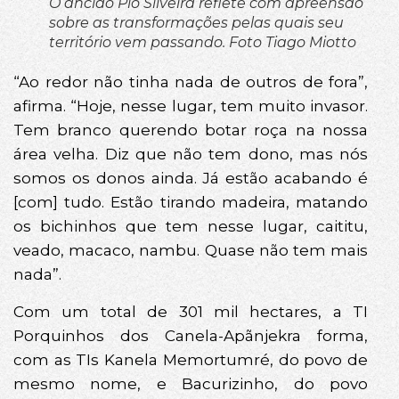
O ancião Pio Silveira reflete com apreensão
sobre as transformações pelas quais seu
território vem passando. Foto Tiago Miotto
“Ao redor não tinha nada de outros de fora”,
afirma. “Hoje, nesse lugar, tem muito invasor.
Tem branco querendo botar roça na nossa
área velha. Diz que não tem dono, mas nós
somos os donos ainda. Já estão acabando é
[com] tudo. Estão tirando madeira, matando
os bichinhos que tem nesse lugar, caititu,
veado, macaco, nambu. Quase não tem mais
nada”.
Com um total de 301 mil hectares, a TI
Porquinhos dos Canela-Apãnjekra forma,
com as TIs Kanela Memortumré, do povo de
mesmo nome, e Bacurizinho, do povo