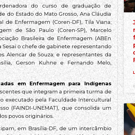
ordenadora do curso de graduação de
de do Estado do Mato Grosso, Ana Cláudia
nal de Enfermagem (Coren-DF), Tila Viana;
gem de São Paulo (Coren-SP), Marcelo
sociação Brasileira de Enfermagem (ABEn
da Sesai o chefe de gabinete representando
s Alencar de Souza; e representantes da
asília, Gerson Kuhne e Fernando Melo,
L
çadas em Enfermagem para Indígenas
6
discentes que integram a primeira turma de
ro executado pela Faculdade Intercultural
osso (FAINDI-UNEMAT), que consolida um
os povos originários.
icipam, em Brasília-DF, de um intercâmbio