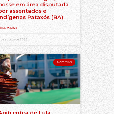
posse em área disputada
por assentados e
indígenas Pataxós (BA)
EIA MAIS »
 de agosto de 2026
NOTÍCIAS
Apib cobra de Lula