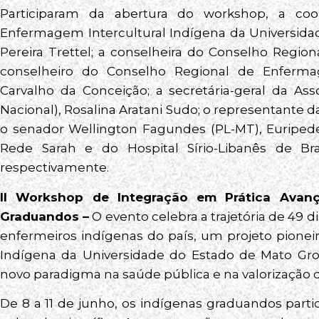
Participaram da abertura do workshop, a co
Enfermagem Intercultural Indígena da Universida
Pereira Trettel; a conselheira do Conselho Regio
conselheiro do Conselho Regional de Enferma
Carvalho da Conceição; a secretária-geral da As
Nacional), Rosalina Aratani Sudo; o representante 
o senador Wellington Fagundes (PL-MT), Euripede
Rede Sarah e do Hospital Sírio-Libanês de Br
respectivamente.
II Workshop de Integração em Prática Avan
Graduandos –
O evento celebra a trajetória de 49 
enfermeiros indígenas do país, um projeto pionei
Indígena da Universidade do Estado de Mato Gr
novo paradigma na saúde pública e na valorização d
De 8 a 11 de junho, os indígenas graduandos part