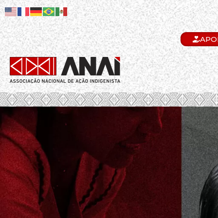
APO
.