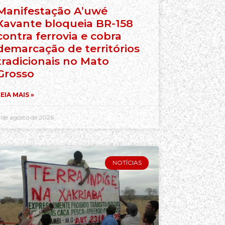
Manifestação A’uwé
Xavante bloqueia BR-158
contra ferrovia e cobra
demarcação de territórios
tradicionais no Mato
Grosso
EIA MAIS »
 de agosto de 2026
NOTÍCIAS