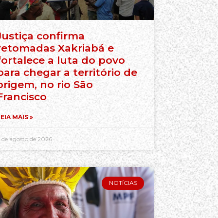
Justiça confirma
retomadas Xakriabá e
fortalece a luta do povo
para chegar a território de
origem, no rio São
Francisco
EIA MAIS »
 de agosto de 2026
NOTÍCIAS