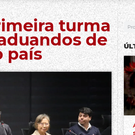
rimeira turma
raduandos de
ÚL
 país