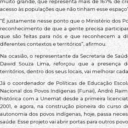
muito grande, que representa mais de 167% de cr
acesso às populações que não tinham esse espaço”,
“É justamente nesse ponto que o Ministério dos P
reconhecimento de que a gente precisa participar
que são feitas para nós e que reconhecem a d
diferentes contextos e territórios”, afirmou.
Na ocasião, o representante da Secretaria de Saúde
Dawid Souza Lima, reforçou que a presença de
territórios, dentro dos seus locais, vai melhorar ca
Já o coordenador de Políticas de Educação Escol
Nacional dos Povos Indígenas (Funai), André Raim
histórica com a Unemat desde a primeira licenciat
2001, e agora, na construção pioneira do curso
autonomia dos povos indígenas, hoje, passa nece
saúde. Esse projeto vai abrir portas para outros pov