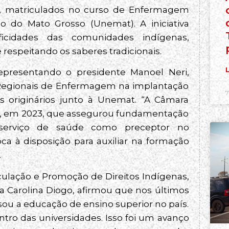
-, matriculados no curso de Enfermagem
do do Mato Grosso (Unemat). A iniciativa
ficidades das comunidades indígenas,
respeitando os saberes tradicionais.
L
representando o presidente Manoel Neri,
 Regionais de Enfermagem na implantação
7
s originários junto à Unemat. “A Câmara
 3, em 2023, que assegurou fundamentação
 serviço de saúde como preceptor no
 à disposição para auxiliar na formação
.
iculação e Promoção de Direitos Indígenas,
a Carolina Diogo, afirmou que nos últimos
sou a educação de ensino superior no país.
ntro das universidades. Isso foi um avanço