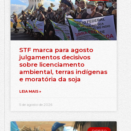
STF marca para agosto
julgamentos decisivos
sobre licenciamento
ambiental, terras indígenas
e moratória da soja
LEIA MAIS »
5 de agosto de 2026
DIREITO