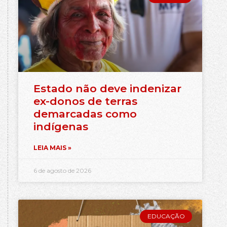
Estado não deve indenizar
ex-donos de terras
demarcadas como
indígenas
LEIA MAIS »
6 de agosto de 2026
EDUCAÇÃO