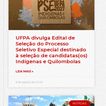
UFPA divulga Edital de
Seleção do Processo
Seletivo Especial destinado
à seleção de candidatas(os)
Indígenas e Quilombolas
LEIA MAIS »
6 de agosto de 2026
NOTÍCIAS