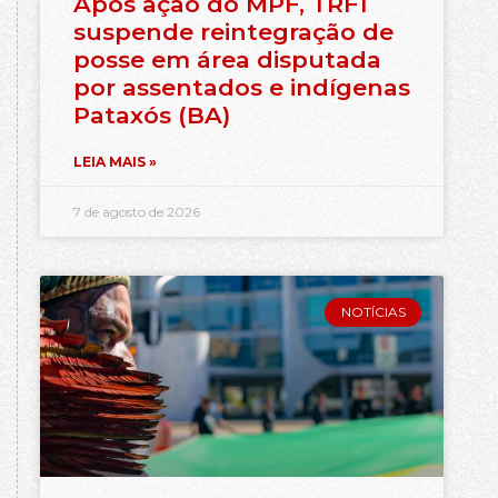
Após ação do MPF, TRF1
suspende reintegração de
posse em área disputada
por assentados e indígenas
Pataxós (BA)
LEIA MAIS »
7 de agosto de 2026
NOTÍCIAS