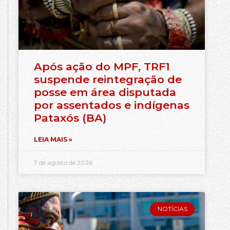
Após ação do MPF, TRF1
suspende reintegração de
posse em área disputada
por assentados e indígenas
Pataxós (BA)
LEIA MAIS »
7 de agosto de 2026
NOTÍCIAS