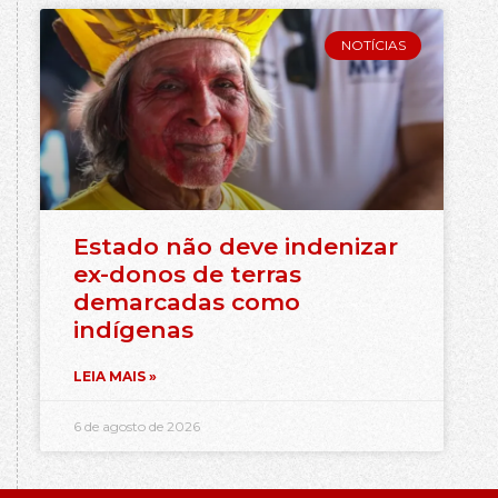
NOTÍCIAS
Estado não deve indenizar
ex-donos de terras
demarcadas como
indígenas
LEIA MAIS »
6 de agosto de 2026