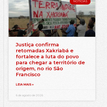
NOTÍCIAS
Justiça confirma
retomadas Xakriabá e
fortalece a luta do povo
para chegar a território de
origem, no rio São
Francisco
LEIA MAIS »
6 de agosto de 2026