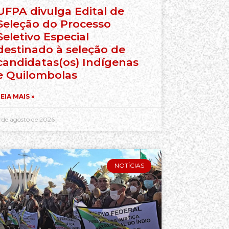
UFPA divulga Edital de
Seleção do Processo
Seletivo Especial
destinado à seleção de
candidatas(os) Indígenas
e Quilombolas
EIA MAIS »
 de agosto de 2026
NOTÍCIAS