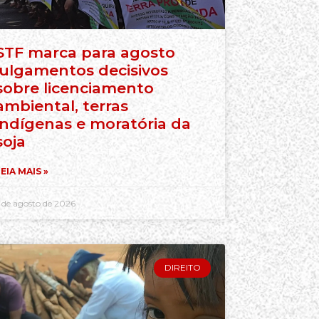
STF marca para agosto
julgamentos decisivos
sobre licenciamento
ambiental, terras
indígenas e moratória da
soja
EIA MAIS »
 de agosto de 2026
DIREITO