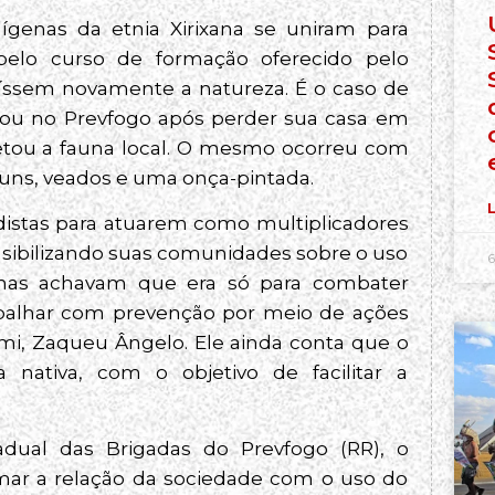
genas da etnia Xirixana se uniram para
elo curso de formação oferecido pelo
íssem novamente a natureza. É o caso de
essou no Prevfogo após perder sua casa em
fetou a fauna local. O mesmo ocorreu com
uns, veados e uma onça-pintada.
L
distas para atuarem como multiplicadores
nsibilizando suas comunidades sobre o uso
6
enas achavam que era só para combater
abalhar com prevenção por meio de ações
mi, Zaqueu Ângelo. Ele ainda conta que o
 nativa, com o objetivo de facilitar a
adual das Brigadas do Prevfogo (RR), o
mar a relação da sociedade com o uso do