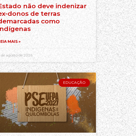
Estado não deve indenizar
ex-donos de terras
demarcadas como
indígenas
EIA MAIS »
 de agosto de 2026
EDUCAÇÃO