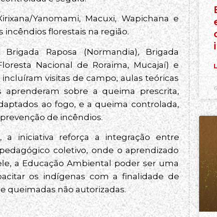
 Xirixana/Yanomami, Macuxi, Wapichana e
incêndios florestais na região.
 Brigada Raposa (Normandia), Brigada
loresta Nacional de Roraima, Mucajaí) e
L
incluíram visitas de campo, aulas teóricas
6
tes aprenderam sobre a queima prescrita,
adaptados ao fogo, e a queima controlada,
 prevenção de incêndios.
a iniciativa reforça a integração entre
pedagógico coletivo, onde o aprendizado
 ele, a Educação Ambiental poder ser uma
apacitar os indígenas com a finalidade de
s e queimadas não autorizadas.