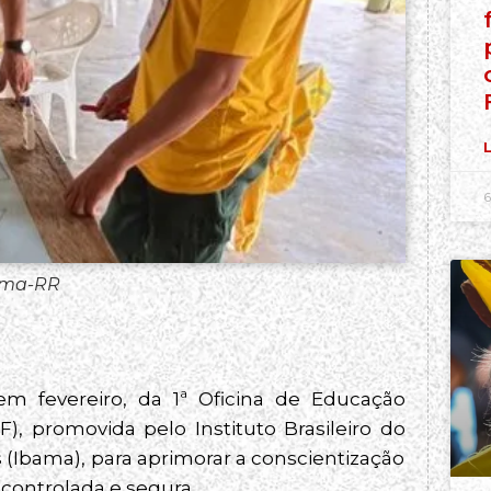
L
6
ama-RR
em fevereiro, da 1ª Oficina de Educação
 promovida pelo Instituto Brasileiro do
(Ibama), para aprimorar a conscientização
controlada e segura.