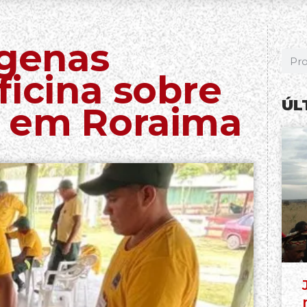
ígenas
ficina sobre
ÚL
o em Roraima