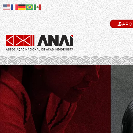
APO
.