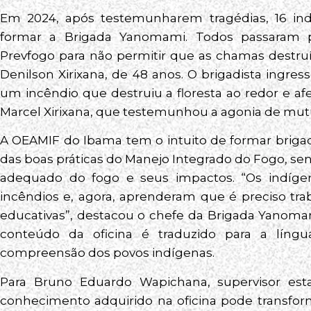
Em 2024, após testemunharem tragédias, 16 indí
formar a Brigada Yanomami. Todos passaram p
Prevfogo para não permitir que as chamas destru
Denilson Xirixana, de 48 anos. O brigadista ingr
um incêndio que destruiu a floresta ao redor e a
Marcel Xirixana, que testemunhou a agonia de mut
A OEAMIF do Ibama tem o intuito de formar briga
das boas práticas do Manejo Integrado do Fogo, se
adequado do fogo e seus impactos. “Os indíg
incêndios e, agora, aprenderam que é preciso tr
educativas”, destacou o chefe da Brigada Yanoma
conteúdo da oficina é traduzido para a língua
compreensão dos povos indígenas.
Para Bruno Eduardo Wapichana, supervisor est
conhecimento adquirido na oficina pode transfor