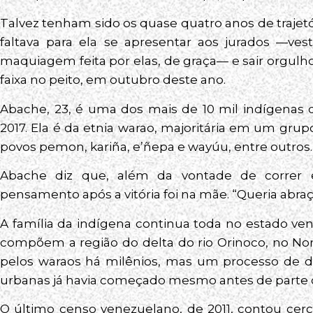
Talvez tenham sido os quase quatro anos de traje
faltava para ela se apresentar aos jurados —ve
maquiagem feita por elas, de graça— e sair orgul
faixa no peito, em outubro deste ano.
Abache, 23, é uma dos mais de 10 mil indígenas 
2017. Ela é da etnia warao, majoritária em um gr
povos pemon, kariña, e’ñepa e wayúu, entre outros.
Abache diz que, além da vontade de correr e
pensamento após a vitória foi na mãe. “Queria abraça
A família da indígena continua toda no estado v
compõem a região do delta do rio Orinoco, no Nord
pelos waraos há milênios, mas um processo de de
urbanas já havia começado mesmo antes de parte co
O último censo venezuelano, de 2011, contou cerc