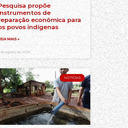
Pesquisa propõe
instrumentos de
reparação econômica para
os povos indígenas
EIA MAIS »
 de agosto de 2026
NOTÍCIAS