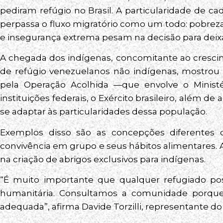
pediram refúgio no Brasil. A particularidade de c
perpassa o fluxo migratório como um todo: pobreza,
e insegurança extrema pesam na decisão para deixar 
A chegada dos indígenas, concomitante ao crescim
de refúgio venezuelanos não indígenas, mostrou 
pela Operação Acolhida —que envolve o Ministé
instituições federais, o Exército brasileiro, além d
se adaptar às particularidades dessa população.
Exemplos disso são as concepções diferentes 
convivência em grupo e seus hábitos alimentares.
na criação de abrigos exclusivos para indígenas.
“É muito importante que qualquer refugiado pos
humanitária. Consultamos a comunidade porque
adequada”, afirma Davide Torzilli, representante do 