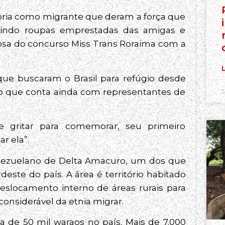
tória como migrante que deram a força que
stindo roupas emprestadas das amigas e
hosa do concurso Miss Trans Roraima com a
L
que buscaram o Brasil para refúgio desde
upo que conta ainda com representantes de
5
 gritar para comemorar, seu primeiro
r ela”.
enezuelano de Delta Amacuro, um dos que
este do país. A área é território habitado
slocamento interno de áreas rurais para
nsiderável da etnia migrar.
a de 50 mil waraos no país. Mais de 7.000