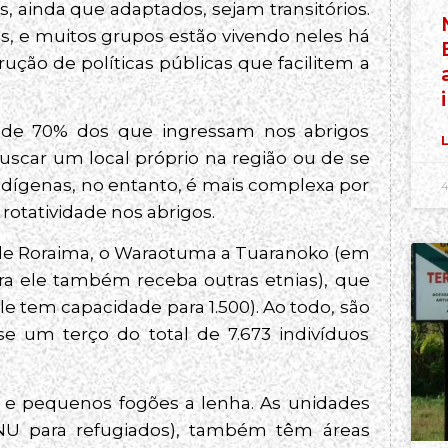
s, ainda que adaptados, sejam transitórios.
, e muitos grupos estão vivendo neles há
ução de políticas públicas que facilitem a
a de 70% dos que ingressam nos abrigos
L
scar um local próprio na região ou de se
indígenas, no entanto, é mais complexa por
4
rotatividade nos abrigos.
 de Roraima, o Waraotuma a Tuaranoko (em
ra ele também receba outras etnias), que
e tem capacidade para 1.500). Ao todo, são
e um terço do total de 7.673 indivíduos
s e pequenos fogões a lenha. As unidades
ONU para refugiados), também têm áreas