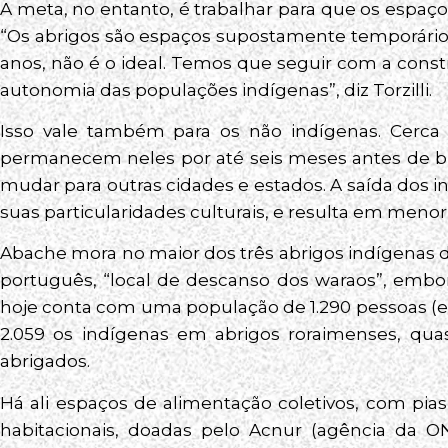
A meta, no entanto, é trabalhar para que os espaço
“Os abrigos são espaços supostamente temporários
anos, não é o ideal. Temos que seguir com a constr
autonomia das populações indígenas”, diz Torzilli.
Isso vale também para os não indígenas. Cerc
permanecem neles por até seis meses antes de bu
mudar para outras cidades e estados. A saída dos 
suas particularidades culturais, e resulta em menor 
Abache mora no maior dos três abrigos indígenas
português, “local de descanso dos waraos”, embo
hoje conta com uma população de 1.290 pessoas (el
2.059 os indígenas em abrigos roraimenses, quas
abrigados.
Há ali espaços de alimentação coletivos, com pia
habitacionais, doadas pelo Acnur (agência da 