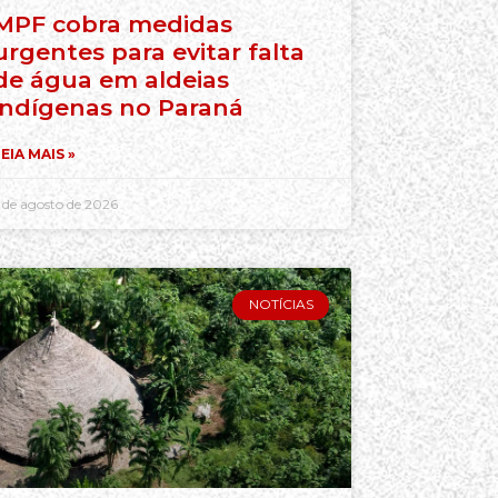
MPF cobra medidas
urgentes para evitar falta
de água em aldeias
indígenas no Paraná
EIA MAIS »
 de agosto de 2026
NOTÍCIAS