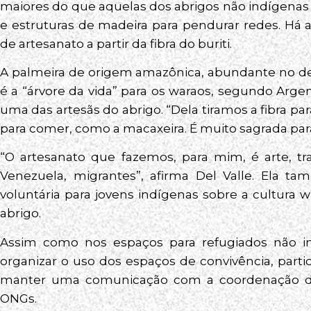
maiores do que aquelas dos abrigos não indígenas 
e estruturas de madeira para pendurar redes. Há 
de artesanato a partir da fibra do buriti.
A palmeira de origem amazônica, abundante no delt
é a “árvore da vida” para os waraos, segundo Arge
uma das artesãs do abrigo. “Dela tiramos a fibra pa
para comer, como a macaxeira. É muito sagrada par
“O artesanato que fazemos, para mim, é arte, tr
Venezuela, migrantes”, afirma Del Valle. Ela t
voluntária para jovens indígenas sobre a cultura
abrigo.
Assim como nos espaços para refugiados não i
organizar o uso dos espaços de convivência, par
manter uma comunicação com a coordenação dos
ONGs.