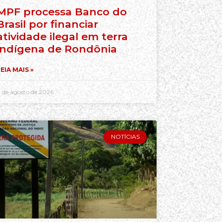
MPF processa Banco do
Brasil por financiar
atividade ilegal em terra
indígena de Rondônia
EIA MAIS »
 de agosto de 2026
NOTÍCIAS