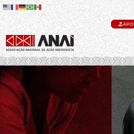
APO
.