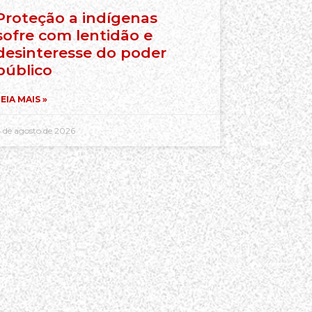
Proteção a indígenas
sofre com lentidão e
desinteresse do poder
público
EIA MAIS »
 de agosto de 2026