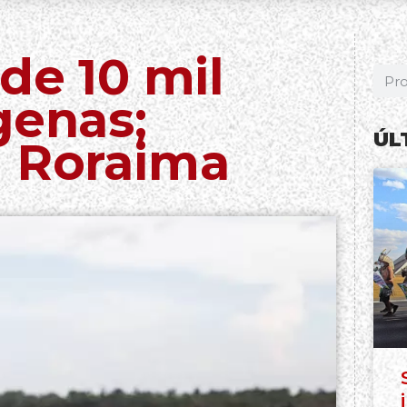
de 10 mil
genas;
ÚL
m Roraima