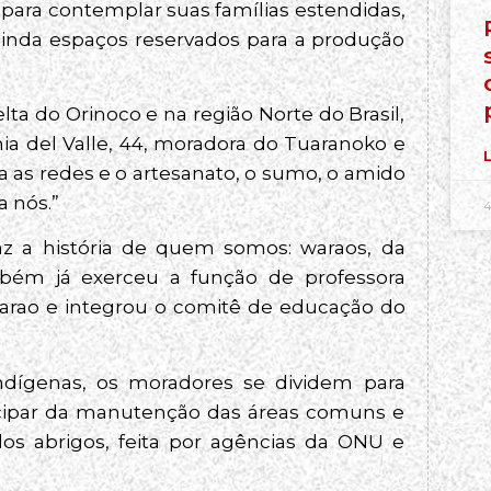
para contemplar suas famílias estendidas,
ainda espaços reservados para a produção
a do Orinoco e na região Norte do Brasil,
nia del Valle, 44, moradora do Tuaranoko e
L
ra as redes e o artesanato, o sumo, o amido
a nós.”
4
az a história de quem somos: waraos, da
ambém já exerceu a função de professora
 warao e integrou o comitê de educação do
ndígenas, os moradores se dividem para
ticipar da manutenção das áreas comuns e
 abrigos, feita por agências da ONU e