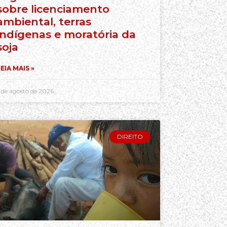
sobre licenciamento
ambiental, terras
indígenas e moratória da
soja
EIA MAIS »
 de agosto de 2026
DIREITO