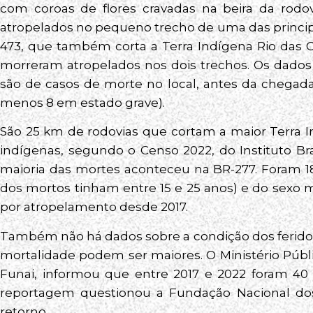
com coroas de flores cravadas na beira da ro
atropelados no pequeno trecho de uma das princip
473, que também corta a Terra Indígena Rio das C
morreram atropelados nos dois trechos. Os dados d
são de casos de morte no local, antes da chegada 
menos 8 em estado grave).
São 25 km de rodovias que cortam a maior Terra I
indígenas, segundo o Censo 2022, do Instituto Bras
maioria das mortes aconteceu na BR-277. Foram 18
dos mortos tinham entre 15 e 25 anos) e do sexo m
por atropelamento desde 2017.
Também não há dados sobre a condição dos feridos 
mortalidade podem ser maiores. O Ministério Púb
Funai, informou que entre 2017 e 2022 foram 40 
reportagem questionou a Fundação Nacional dos
retorno.