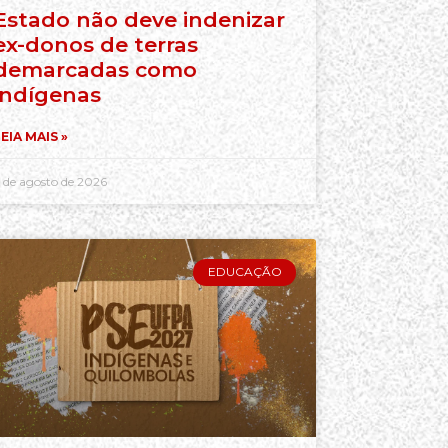
Estado não deve indenizar
ex-donos de terras
demarcadas como
indígenas
EIA MAIS »
 de agosto de 2026
EDUCAÇÃO