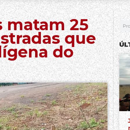
s matam 25
stradas que
ÚL
dígena do