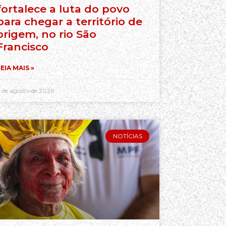
fortalece a luta do povo
para chegar a território de
origem, no rio São
Francisco
EIA MAIS »
 de agosto de 2026
NOTÍCIAS