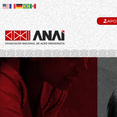
APO
.