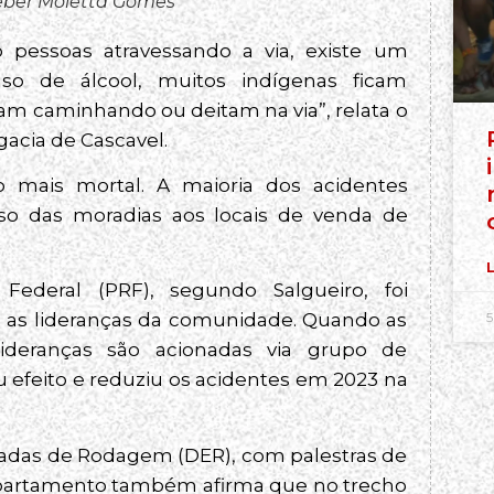
léber Moletta Gomes
 pessoas atravessando a via, existe um
so de álcool, muitos indígenas ficam
cam caminhando ou deitam na via”, relata o
egacia de Cascavel.
o mais mortal. A maioria dos acidentes
so das moradias aos locais de venda de
L
Federal (PRF), segundo Salgueiro, foi
5
 as lideranças da comunidade. Quando as
 lideranças são acionadas via grupo de
 efeito e reduziu os acidentes em 2023 na
tradas de Rodagem (DER), com palestras de
epartamento também afirma que no trecho