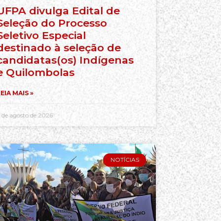
UFPA divulga Edital de
Seleção do Processo
Seletivo Especial
destinado à seleção de
candidatas(os) Indígenas
e Quilombolas
EIA MAIS »
 de agosto de 2026
NOTÍCIAS