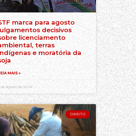
STF marca para agosto
julgamentos decisivos
sobre licenciamento
ambiental, terras
indígenas e moratória da
soja
EIA MAIS »
 de agosto de 2026
DIREITO