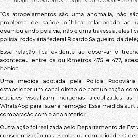
Indígena deitado às margens da rodovia. Foto: C
“Os atropelamentos são uma anomalia, não são
problema de saúde pública relacionado ao u
deambulando pela via, não é uma travessia, eles fi
policial rodoviária federal Ricardo Salgueiro, da del
Essa relação fica evidente ao observar o trech
aconteceu entre os quilômetros 475 e 477, aces
bebida.
Uma medida adotada pela Polícia Rodoviária 
estabelecer um canal direto de comunicação com
equipes visualizam indígenas alcoolizados as
WhatsApp para fazer a remoção. Essa medida surtiu
comparação com o ano anterior.
Outra ação foi realizada pelo Departamento de Es
conscientização nas escolas da comunidade. O d