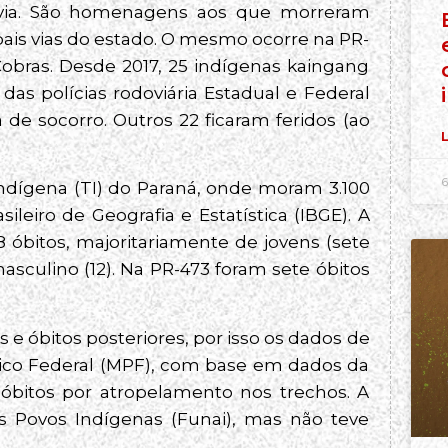
dovia. São homenagens aos que morreram
ais vias do estado. O mesmo ocorre na PR-
obras. Desde 2017, 25 indígenas kaingang
as polícias rodoviária Estadual e Federal
de socorro. Outros 22 ficaram feridos (ao
L
6
ndígena (TI) do Paraná, onde moram 3.100
ileiro de Geografia e Estatística (IBGE). A
 óbitos, majoritariamente de jovens (sete
asculino (12). Na PR-473 foram sete óbitos
e óbitos posteriores, por isso os dados de
lico Federal (MPF), com base em dados da
óbitos por atropelamento nos trechos. A
 Povos Indígenas (Funai), mas não teve