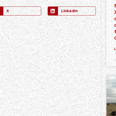
X
LinkedIn
L
7