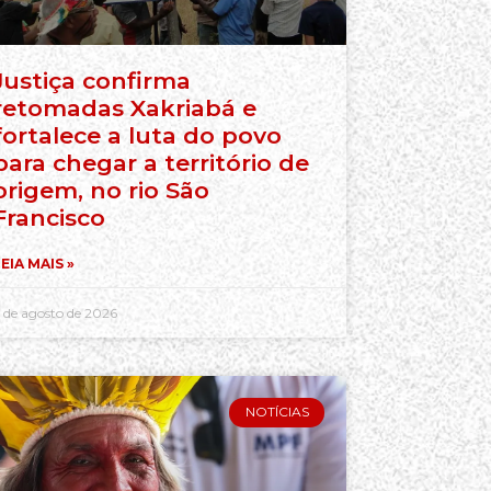
Justiça confirma
retomadas Xakriabá e
fortalece a luta do povo
para chegar a território de
origem, no rio São
Francisco
EIA MAIS »
 de agosto de 2026
NOTÍCIAS