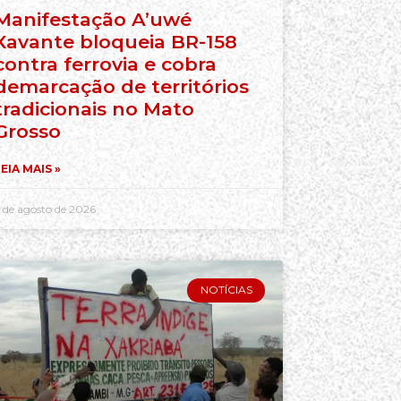
Manifestação A’uwé
Xavante bloqueia BR-158
contra ferrovia e cobra
demarcação de territórios
tradicionais no Mato
Grosso
EIA MAIS »
 de agosto de 2026
NOTÍCIAS