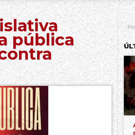
slativa
a pública
ÚL
 contra