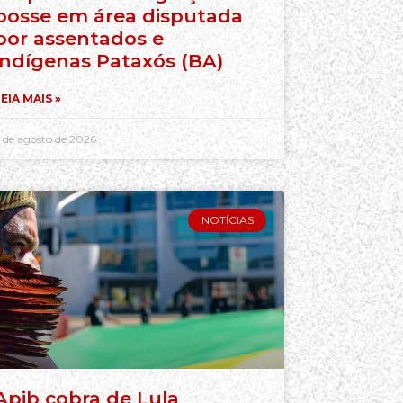
posse em área disputada
por assentados e
indígenas Pataxós (BA)
EIA MAIS »
 de agosto de 2026
NOTÍCIAS
Apib cobra de Lula