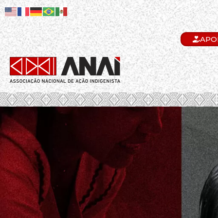
APO
.