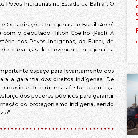
dos Povos Indígenas no Estado da Bahia”. O
s e Organizações Indígenas do Brasil (Apib)
 com o deputado Hilton Coelho (Psol). A
tério dos Povos Indígenas, da Funai, do
L
 e de lideranças do movimento indígena da
7
m importante espaço para levantamento dos
ra a garantia dos direitos indígenas. De
e o movimento indígena afastou a ameaça
sforço dos poderes públicos para garantir
 afirmação do protagonismo indígena, sendo
sso”.