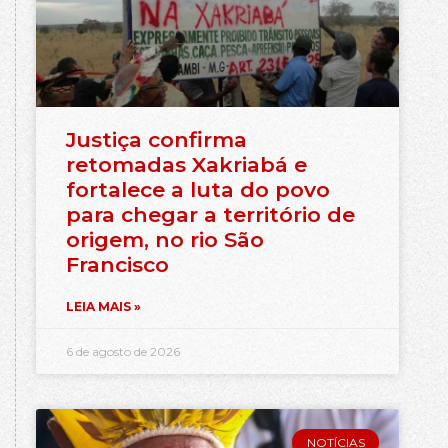
Justiça confirma
retomadas Xakriabá e
fortalece a luta do povo
para chegar a território de
origem, no rio São
Francisco
LEIA MAIS »
6 de agosto de 2026
NOTÍCIAS