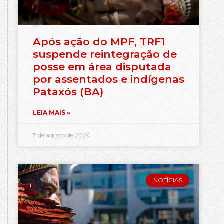
Após ação do MPF, TRF1
suspende reintegração de
posse em área disputada
por assentados e indígenas
Pataxós (BA)
LEIA MAIS »
7 de agosto de 2026
NOTÍCIAS