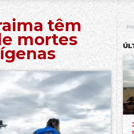
raima têm
de mortes
ÚL
dígenas