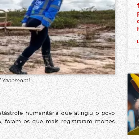
L
6
hi Yanomami
tástrofe humanitária que atingiu o povo
, foram os que mais registraram mortes
.