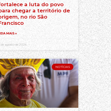
fortalece a luta do povo
para chegar a território de
origem, no rio São
Francisco
EIA MAIS »
 de agosto de 2026
NOTÍCIAS