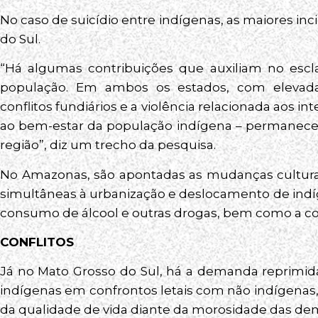
No caso de suicídio entre indígenas, as maiores i
do Sul.
“Há algumas contribuições que auxiliam no escl
população. Em ambos os estados, com elevada
conflitos fundiários e a violência relacionada aos i
ao bem-estar da população indígena – permanecem
região”, diz um trecho da pesquisa.
No Amazonas, são apontadas as mudanças culturai
simultâneas à urbanização e deslocamento de indí
consumo de álcool e outras drogas, bem como a con
CONFLITOS
Já no Mato Grosso do Sul, há a demanda reprimid
indígenas em confrontos letais com não indígenas,
da qualidade de vida diante da morosidade das de