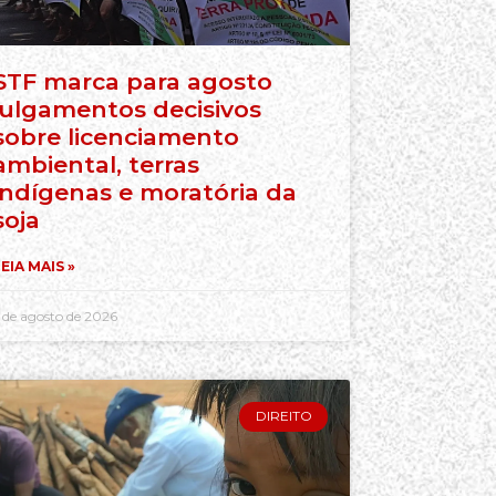
STF marca para agosto
julgamentos decisivos
sobre licenciamento
ambiental, terras
indígenas e moratória da
soja
EIA MAIS »
 de agosto de 2026
DIREITO