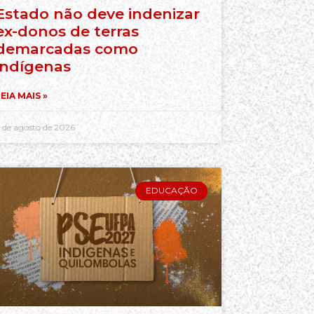
Estado não deve indenizar
ex-donos de terras
demarcadas como
indígenas
EIA MAIS »
 de agosto de 2026
EDUCAÇÃO