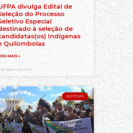
UFPA divulga Edital de
Seleção do Processo
Seletivo Especial
destinado à seleção de
candidatas(os) Indígenas
e Quilombolas
EIA MAIS »
 de agosto de 2026
NOTÍCIAS