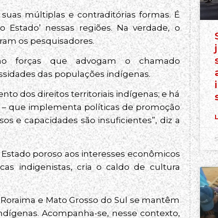
uas múltiplas e contraditórias formas. É
do Estado’ nessas regiões. Na verdade, o
seram os pesquisadores.
ção forças que advogam o chamado
ssidades das populações indígenas.
o dos direitos territoriais indígenas; e há
es – que implementa políticas de promoção
L
os e capacidades são insuficientes”, diz a
5
e Estado poroso aos interesses econômicos
icas indigenistas, cria o caldo de cultura
, Roraima e Mato Grosso do Sul se mantêm
 indígenas. Acompanha-se, nesse contexto,