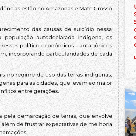
ncidências estão no Amazonas e Mato Grosso
arecimento das causas de suicídio nessa
 população autodeclarada indígena, os
nteresses político-econômicos – antagônicos
, incorporando particularidades de cada
L
6
s no regime de uso das terras indígenas,
genas para as cidades, que levam ao maior
flitos entre gerações.
a pela demarcação de terras, que envolve
 além de frustrar expectativas de melhoria
marcações.