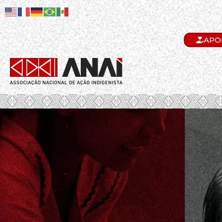
APO
.